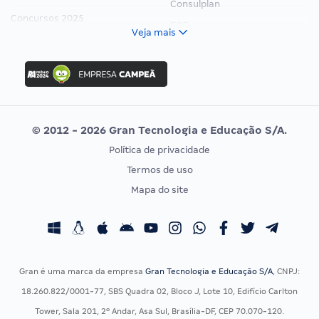
Consulplan
Concursos 2025
FCC
Veja mais
Concurso Nacional Unificado
FGV
Concurso Ibama
Idecan
Concurso MPU
Selecon
Editais publicados
Uniase
© 2012 - 2026 Gran Tecnologia e Educação S/A.
Vunesp
Política de privacidade
CONCURSOS POR PROFISSÃO
EXAME DE ORDEM
Termos de uso
Concursos Administrativos
OAB
Mapa do site
Concursos Educação
Prova OAB
Concursos Fiscais
Calendário OAB
Concursos Jurídicos
Questões OAB
Concursos Militares
Recursos OAB
Gran é uma marca da empresa
Gran Tecnologia e Educação S/A
, CNPJ:
Concursos Policiais
Exame de Ordem
18.260.822/0001-77, SBS Quadra 02, Bloco J, Lote 10, Edifício Carlton
Concursos Saúde
Tower, Sala 201, 2º Andar, Asa Sul, Brasília-DF, CEP 70.070-120.