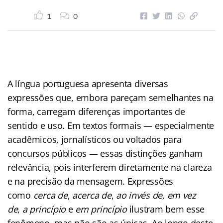
1
0
A língua portuguesa apresenta diversas
expressões que, embora pareçam semelhantes na
forma, carregam diferenças importantes de
sentido e uso. Em textos formais — especialmente
acadêmicos, jornalísticos ou voltados para
concursos públicos — essas distinções ganham
relevância, pois interferem diretamente na clareza
e na precisão da mensagem. Expressões
como
cerca de
,
acerca de
,
ao invés de
,
em vez
de
,
a princípio
e
em princípio
ilustram bem esse
fenômeno, mas não são as únicas. Ao longo deste