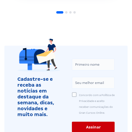
Cadastre-se e
receba as
notícias em
Concordo com a Política de
destaque da
Privacidade e aceito
semana, dicas,
receber comunicações do
novidades e
Gran Cursos Online.
muito mais.