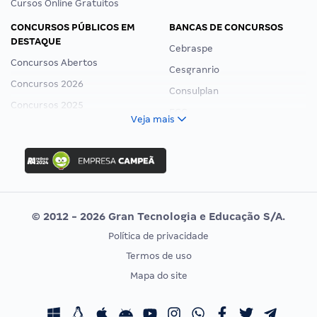
Cursos Online Gratuitos
CONCURSOS PÚBLICOS EM
BANCAS DE CONCURSOS
DESTAQUE
Cebraspe
Concursos Abertos
Cesgranrio
Concursos 2026
Consulplan
Concursos 2025
FCC
Veja mais
Concurso Nacional Unificado
FGV
Concurso Ibama
Idecan
Concurso MPU
Selecon
Editais publicados
Uniase
© 2012 - 2026 Gran Tecnologia e Educação S/A.
Vunesp
Política de privacidade
CONCURSOS POR PROFISSÃO
EXAME DE ORDEM
Termos de uso
Concursos Administrativos
OAB
Mapa do site
Concursos Educação
Prova OAB
Concursos Fiscais
Calendário OAB