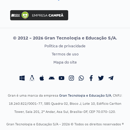
Concurso Nacional Unificado
FGV
Concurso Ibama
Idecan
Concurso MPU
Selecon
Editais publicados
Uniase
© 2012 - 2026 Gran Tecnologia e Educação S/A.
Vunesp
Política de privacidade
CONCURSOS POR PROFISSÃO
EXAME DE ORDEM
Termos de uso
Concursos Administrativos
OAB
Mapa do site
Concursos Educação
Prova OAB
Concursos Fiscais
Calendário OAB
Concursos Jurídicos
Questões OAB
Concursos Militares
Recursos OAB
Gran é uma marca da empresa
Gran Tecnologia e Educação S/A
, CNPJ:
Concursos Policiais
Exame de Ordem
18.260.822/0001-77, SBS Quadra 02, Bloco J, Lote 10, Edifício Carlton
Concursos Saúde
Tower, Sala 201, 2º Andar, Asa Sul, Brasília-DF, CEP 70.070-120.
Concursos Tribunais
Gran Tecnologia e Educação S/A - 2026 © Todos os direitos reservados ®
Residência Multiprofissional