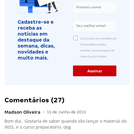
Cadastre-se e
receba as
notícias em
Concordo com a Política de
destaque da
Privacidade e aceito
semana, dicas,
receber comunicações do
novidades e
Gran Cursos Online.
muito mais.
Comentários (27)
Madson Oliveira
•
15 de Junho de 2015
Bom dia , Gostaria de saber quando vão lançar o material do
INSS, e o curso preparatório. obg