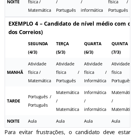
NOITE
física /
/
/
física /
/
Matemática
Português
informática
Português
EXEMPLO 4 – Candidato de nível médio com dia 
dos Correios)
SEGUNDA
TERÇA
QUARTA
QUINTA
(4/3)
(5/3)
(6/3)
(7/3)
Atividade
Atividade
Atividade
Atividade
MANHÃ
física /
física /
física /
física /
Matemática
Português
Informática
Português
Matemática
Informática
Matemática
Português /
TARDE
/
/
/
Português
Matemática
informática
Matemática
NOITE
Aula
Aula
Aula
Aula
Para evitar frustrações, o candidato deve estar