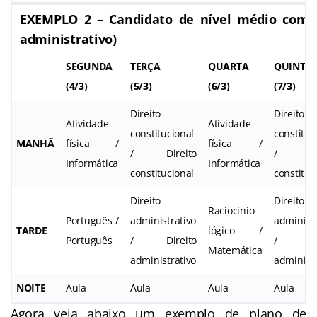
EXEMPLO 2 – Candidato de nível médio com di
administrativo)
SEGUNDA
TERÇA
QUARTA
QUINTA
(4/3)
(5/3)
(6/3)
(7/3)
Direito
Direito
Atividade
Atividade
constitucional
constituc
MANHÃ
física /
física /
/ Direito
/ Dir
Informática
Informática
constitucional
constituc
Direito
Direito
Raciocínio
Português /
administrativo
administr
TARDE
lógico /
Português
/ Direito
/ Dir
Matemática
administrativo
administr
NOITE
Aula
Aula
Aula
Aula
Agora veja abaixo um exemplo de plano de