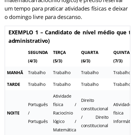
um tempo para praticar atividades físicas e deixar
o domingo livre para descanso.
EXEMPLO 1 – Candidato de nível médio que tr
administrativo)
SEGUNDA
TERÇA
QUARTA
QUINTA
(4/3)
(5/3)
(6/3)
(7/3)
MANHÃ
Trabalho
Trabalho
Trabalho
Trabalho
TARDE
Trabalho
Trabalho
Trabalho
Trabalho
Atividade
Direito
Português
física /
Atividade
constitucional
NOITE
/
Raciocínio
física 
/ Direito
Português
lógico /
Informátic
constitucional
Matemática