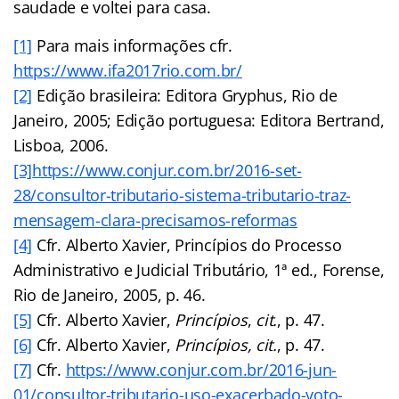
saudade e voltei para casa.
[1]
Para mais informações cfr.
https://www.ifa2017rio.com.br/
[2]
Edição brasileira: Editora Gryphus, Rio de
Janeiro, 2005; Edição portuguesa: Editora Bertrand,
Lisboa, 2006.
[3]
https://www.conjur.com.br/2016-set-
28/consultor-tributario-sistema-tributario-traz-
mensagem-clara-precisamos-reformas
[4]
Cfr. Alberto Xavier, Princípios do Processo
Administrativo e Judicial Tributário, 1ª ed., Forense,
Rio de Janeiro, 2005, p. 46.
[5]
Cfr. Alberto Xavier,
Princípios
,
cit.
, p. 47.
[6]
Cfr. Alberto Xavier,
Princípios, cit.
, p. 47.
[7]
Cfr.
https://www.conjur.com.br/2016-jun-
01/consultor-tributario-uso-exacerbado-voto-