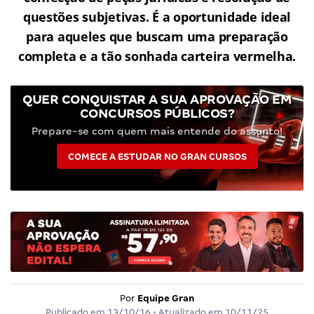
questões subjetivas. É a oportunidade ideal
para aqueles que buscam uma preparação
completa e a tão sonhada carteira vermelha.
QUER CONQUISTAR A SUA APROVAÇÃO EM
CONCURSOS PÚBLICOS?
Prepare-se com quem mais entende do assunto!
COMECE A ESTUDAR NO GRAN CURSOS
Por
Equipe Gran
Publicado em
13/10/16
• Atualizado em
10/11/25