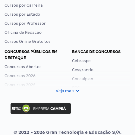
Cursos por Carreira
Cursos por Estado
Cursos por Professor
Oficina de Redação
Cursos Online Gratuitos
CONCURSOS PÚBLICOS EM
BANCAS DE CONCURSOS
DESTAQUE
Cebraspe
Concursos Abertos
Cesgranrio
Concursos 2026
Consulplan
Concursos 2025
FCC
Veja mais
Concurso Nacional Unificado
FGV
Concurso Ibama
Idecan
Concurso MPU
Selecon
Editais publicados
Uniase
© 2012 - 2026 Gran Tecnologia e Educação S/A.
Vunesp