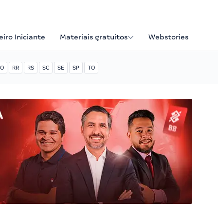
iro Iniciante
Materiais gratuitos
Webstories
O
RR
RS
SC
SE
SP
TO