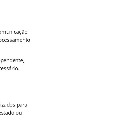
comunicação
processamento
ependente,
essário.
izados para
estado ou