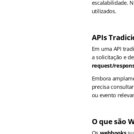
escalabilidade. 
utilizados.
APIs Tradic
Em uma API tradi
a solicitação e 
request/respon
Embora amplament
precisa consulta
ou evento releva
O que são 
Os
webhooks
su