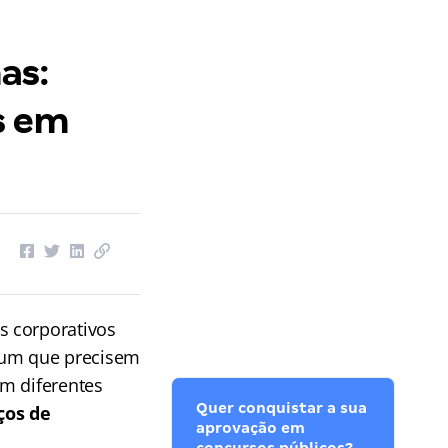
as:
s em
s corporativos
mum que precisem
em diferentes
Quer conquistar a sua
ços de
aprovação em