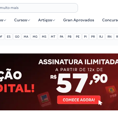
os
Cursos
Artigos
Gran Aprovados
Concurse
DF
ES
GO
MA
MG
MS
MT
PA
PB
PE
PI
PR
RJ
RN
R