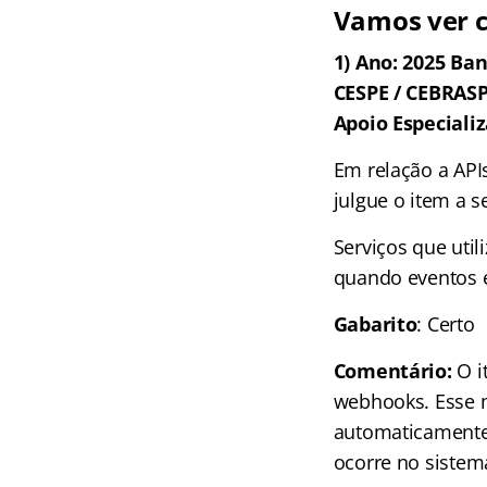
Vamos ver c
1) Ano: 2025 Ban
CESPE / CEBRASPE
Apoio Especiali
Em relação a API
julgue o item a s
Serviços que ut
quando eventos e
Gabarito
: Certo
Comentário:
O i
webhooks. Esse m
automaticamente
ocorre no sistema