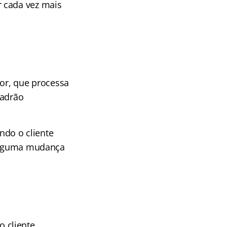
r cada vez mais
dor, que processa
padrão
do o cliente
 alguma mudança
 cliente