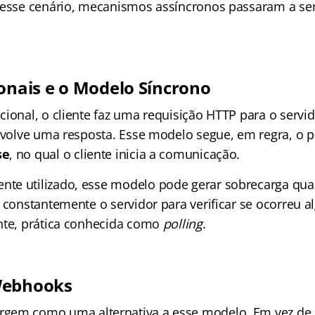
Nesse cenário, mecanismos assíncronos passaram a se
ionais e o Modelo Síncrono
cional, o cliente faz uma requisição HTTP para o servi
devolve uma resposta. Esse modelo segue, em regra, o 
se
, no qual o cliente inicia a comunicação.
e utilizado, esse modelo pode gerar sobrecarga quan
r constantemente o servidor para verificar se ocorreu
nte, prática conhecida como
polling
.
Webhooks
rgem como uma alternativa a esse modelo. Em vez de o