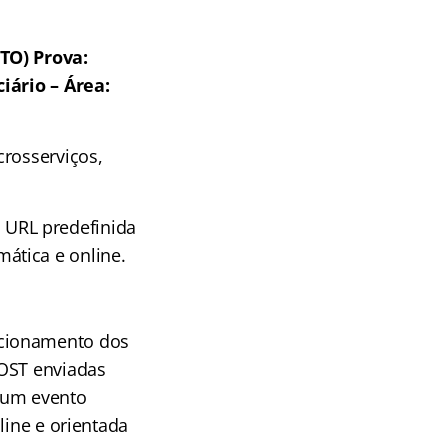
TO) Prova:
iário – Área:
crosserviços,
URL predefinida
ática e online.
ncionamento dos
POST enviadas
 um evento
line e orientada