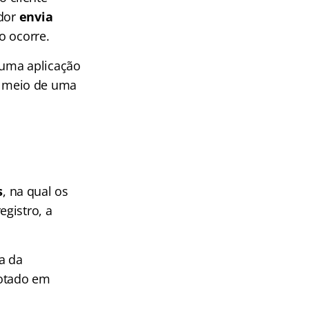
idor
envia
o ocorre.
uma aplicação
r meio de uma
s
, na qual os
gistro, a
a da
dotado em