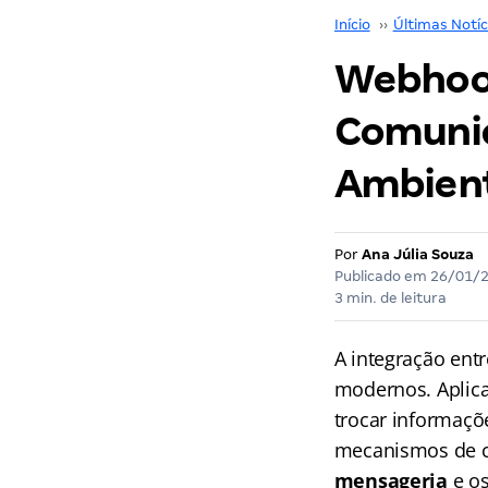
Início
››
Últimas Notíc
Webhook
Comunic
Ambient
Por
Ana Júlia Souza
Publicado em
26/01/
3 min. de leitura
A integração ent
modernos. Aplic
trocar informaçõ
mecanismos de c
mensageria
e o