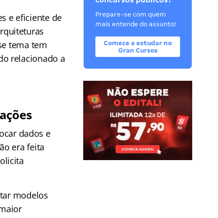
concursos públicos?
Prepare-se com quem
 e eficiente de
mais entende do assunto!
rquiteturas
sse tema tem
Comece a estudar no
Gran Cursos
do relacionado a
cações
rocar dados e
o era feita
licita
otar modelos
 maior