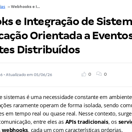
ias
››
Webhooks e Integração de Sistemas: Comunicação Orientada a Eventos em Ambientes Distribuídos
s e Integração de Sistem
ação Orientada a Evento
es Distribuídos
0
0
26
• Atualizado em
05/06/26
re sistemas é uma necessidade constante em ambiente
ações raramente operam de forma isolada, sendo co
es em tempo real ou quase real. Nesse contexto, surg
omunicação, entre eles as
APIs tradicionais
, os
servi
s
webhooks
, cada um com características próprias.