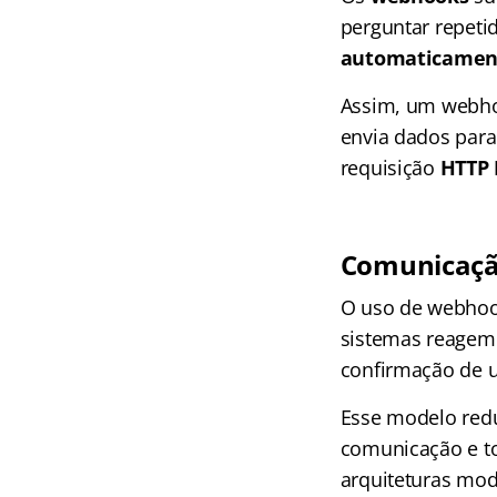
perguntar repeti
automaticament
Assim, um webho
envia dados par
requisição
HTTP
Comunicaçã
O uso de webhoo
sistemas reagem 
confirmação de 
Esse modelo redu
comunicação e t
arquiteturas mo