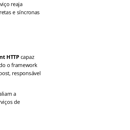
viço reaja
etas e síncronas
nt HTTP
capaz
ando o framework
ost, responsável
aliam a
rviços de