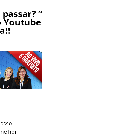
passar? ”
o Youtube
a!!
nosso
 melhor