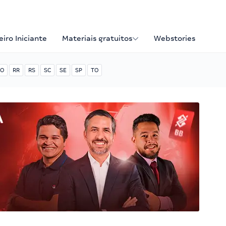
iro Iniciante
Materiais gratuitos
Webstories
O
RR
RS
SC
SE
SP
TO