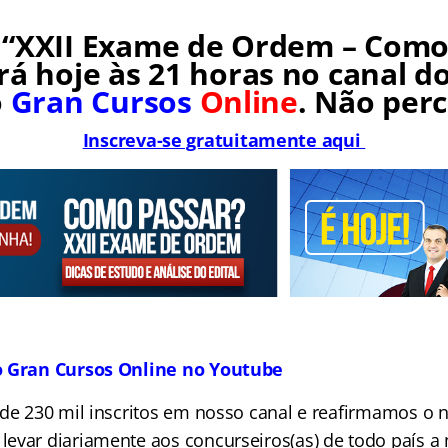
 “XXII Exame de Ordem – Como 
rá hoje às 21 horas no canal d
o
Gran Cursos
Online
. Não perc
Inscreva-se gratuitamente aqui
o Gran Cursos Online no Youtube
 de 230 mil inscritos em nosso canal e reafirmamos o 
evar diariamente aos concurseiros(as) de todo país a