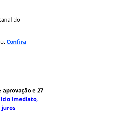
canal do
po.
Confira
 aprovação e 27
ício imediato,
 juros