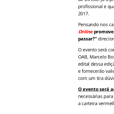
profissional e qu
2017.
Pensando nos ca
Online
promoverá
passar?”
direcio
O evento será co
OAB, Marcelo Bor
edital dessa edi
e fornecerão val
com um tira dúvi
O evento será ao
necessárias para
a carteira verme