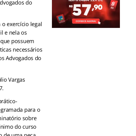
Advogados do
 o exercício legal
l e nela os
m que possuem
ticas necessários
dos Advogados do
lio Vargas
7.
rático-
programada para o
minatório sobre
mínimo do curso
ção de uma peça