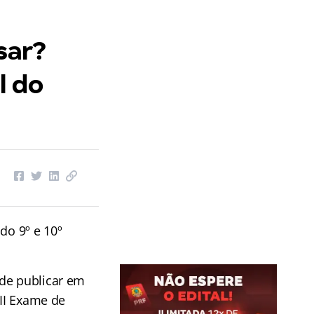
sar?
l do
do 9º e 10º
de publicar em
XII Exame de