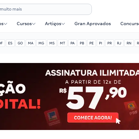
os
Cursos
Artigos
Gran Aprovados
Concurse
DF
ES
GO
MA
MG
MS
MT
PA
PB
PE
PI
PR
RJ
RN
R