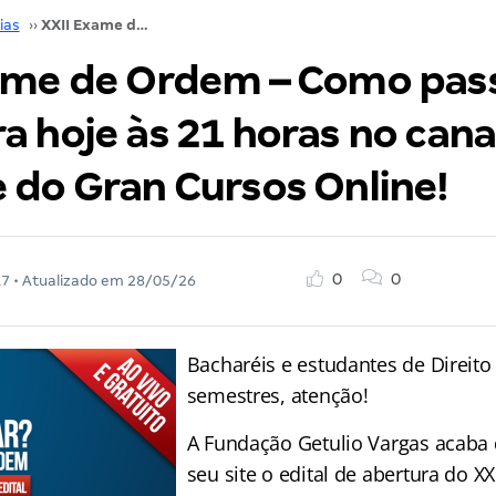
ias
››
XXII Exame de Ordem – Como passar? Descubra hoje às 21 horas no canal do Youtube do Gran Cursos Online!
ame de Ordem – Como pas
 hoje às 21 horas no cana
 do Gran Cursos Online!
0
0
17
• Atualizado em
28/05/26
Bacharéis e estudantes de Direito 
semestres, atenção!
A Fundação Getulio Vargas acaba 
seu site o edital de abertura do X