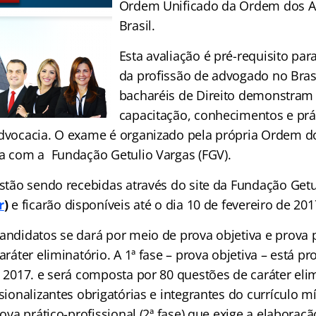
Ordem Unificado da Ordem dos 
Brasil.
Esta avaliação é pré-requisito para
da profissão de advogado no Brasi
bacharéis de Direito demonstra
capacitação, conhecimentos e prá
advocacia. O exame é organizado pela própria Ordem 
ia com a Fundação Getulio Vargas (FGV).
estão sendo recebidas através do site da Fundação Getu
r
)
e ficarão disponíveis até o dia 10 de fevereiro de 201
andidatos se dará por meio de prova objetiva e prova p
caráter eliminatório. A 1ª fase – prova objetiva – está 
e 2017. e será composta por 80 questões de caráter eli
ssionalizantes obrigatórias e integrantes do currículo 
prova prático-profissional (2ª fase) que exige a elabora