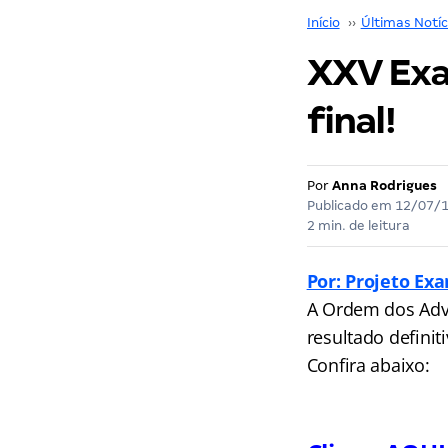
Início
››
Últimas Notíc
XXV Exa
final!
Por
Anna Rodrigues
Publicado em
12/07/
2 min. de leitura
Por: Projeto Ex
A Ordem dos Advo
resultado definit
Confira abaixo: