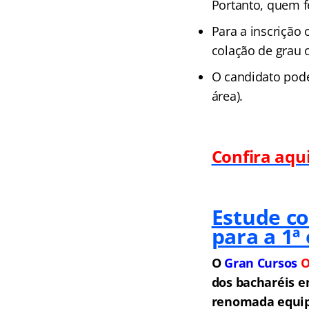
Portanto, quem fe
Para a inscrição 
colação de grau o
O candidato pode
área).
Confira aqu
Estude c
para a 1ª
O
Gran Cursos
O
dos bacharéis e
renomada equipe