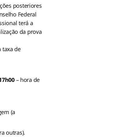
ções posteriores
nselho Federal
sional terá a
alização da prova
 taxa de
17h00
– hora de
gem (a
a outras).