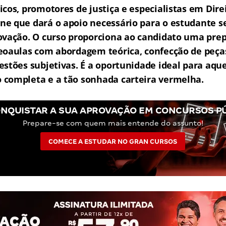
icos, promotores de justiça e especialistas em Dire
e que dará o apoio necessário para o estudante s
ovação.
O curso proporciona ao candidato uma prep
eoaulas com abordagem teórica, confecção de peças
estões subjetivas.
É a oportunidade ideal para aqu
completa e a tão sonhada carteira vermelha.
NQUISTAR A SUA APROVAÇÃO EM CONCURSOS P
Prepare-se com quem mais entende do assunto!
COMECE A ESTUDAR NO GRAN CURSOS