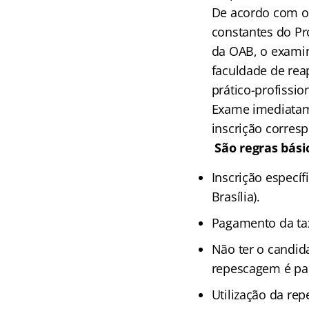
De acordo com o 
constantes do Pr
da OAB, o examin
faculdade de reap
prático-profissio
Exame imediatam
inscrição corres
São regras bási
Inscrição especí
Brasília).
Pagamento da tax
Não ter o candid
repescagem é pa
Utilização da re