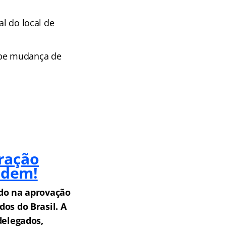
al do local de
cabe mudança de
ração
rdem!
do na aprovação
os do Brasil.
A
delegados,