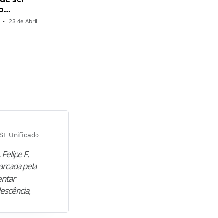
do…
•
23 de Abril
Diana M.
SE Unificado
Concurso SEPLAG CE
 Felipe F.
“Natural de Juazeiro do Norte (CE),
arcada pela
M. encontrou nos estudos o cami
entar
para construir uma nova fase da vi
lescência,
profissional. Após…”