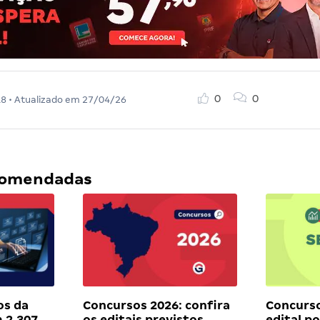
0
0
18
• Atualizado em
27/04/26
ecomendadas
os da
Concursos 2026: confira
Concurso
 2.307
os editais previstos,
edital p