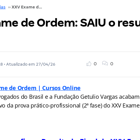
ias
››
XXV Exame de Ordem: SAIU o resultado final!
me de Ordem: SAIU o res
0
0
18
• Atualizado em
27/04/26
ame de Ordem | Cursos Online
gados do Brasil e a Fundação Getulio Vargas acabam 
ivo da prova prático-profissional (2ª fase) do XXV Exa