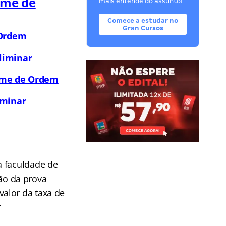
ame de
mais entende do assunto!
Comece a estudar no
Gran Cursos
 Ordem
eliminar
xame de Ordem
liminar
a faculdade de
ão da prova
valor da taxa de
r