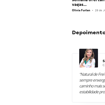
vagas…
Olivia Furlan
•
28 de J
Depoimentos
S
C
“Natural de Frei 
sempre enxergo
caminho mais se
estabilidade pro