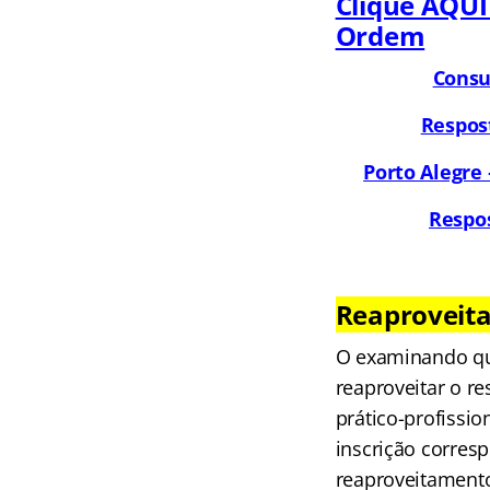
Clique AQUI
Ordem
Consu
Respost
Porto Alegre
Respos
Reaproveit
O examinando que
reaproveitar o res
prático-profiss
inscrição corres
reaproveitamento)