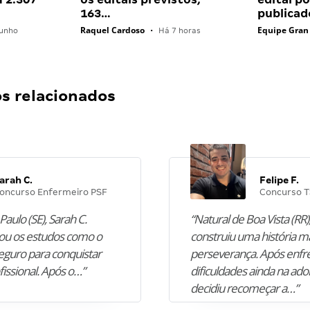
163…
publica
Raquel Cardoso
Equipe Gran
unho
•
Há 7 horas
 relacionados
arah C.
Felipe F.
oncurso Enfermeiro PSF
Concurso T
Paulo (SE), Sarah C.
“Natural de Boa Vista (RR),
u os estudos como o
construiu uma história m
guro para conquistar
perseverança. Após enfr
fissional. Após o…”
dificuldades ainda na ado
decidiu recomeçar a…”