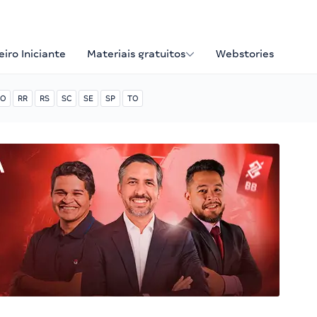
iro Iniciante
Materiais gratuitos
Webstories
O
RR
RS
SC
SE
SP
TO