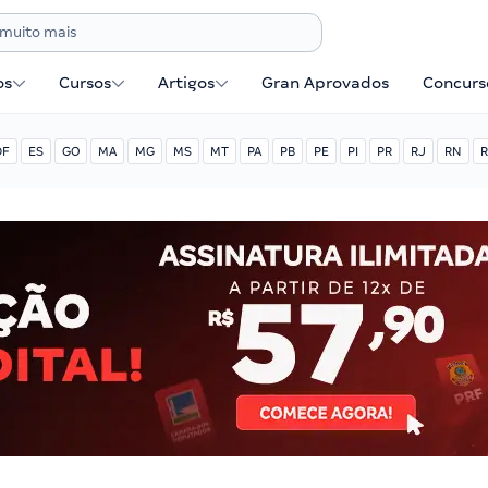
os
Cursos
Artigos
Gran Aprovados
Concurse
DF
ES
GO
MA
MG
MS
MT
PA
PB
PE
PI
PR
RJ
RN
R