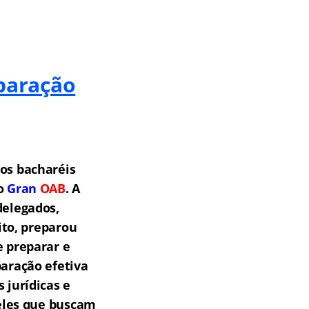
paração
os bacharéis
 o
Gran
OAB
.
A
delegados,
ito, preparou
e preparar e
aração efetiva
 jurídicas e
eles que buscam