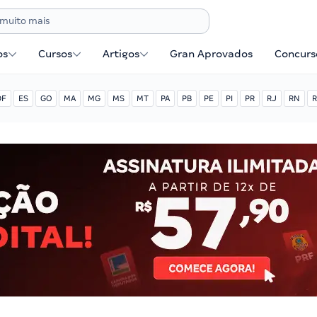
os
Cursos
Artigos
Gran Aprovados
Concurse
DF
ES
GO
MA
MG
MS
MT
PA
PB
PE
PI
PR
RJ
RN
R