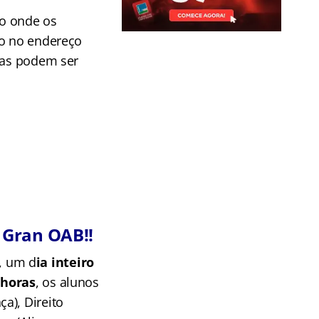
ço onde os
ão no endereço
vas podem ser
 Gran OAB!!
, um d
ia inteiro
 horas
, os alunos
a), Direito