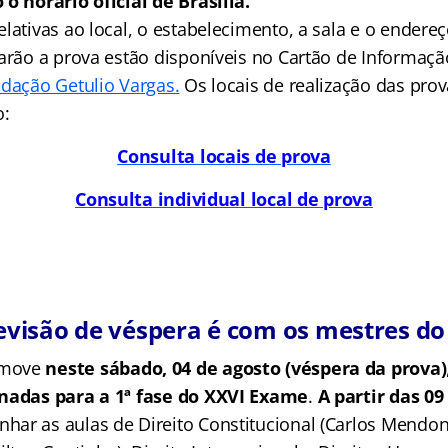
 o horário oficial de Brasília.
lativas ao local, o estabelecimento, a sala e o endere
zarão a prova estão disponíveis no Cartão de Informaç
dação Getulio Vargas.
Os locais de realização das pro
o:
Consulta locais de prova
Consulta individual local de prova
evisão de véspera é com os mestres do
omove
neste sábado, 04 de agosto (véspera da prova)
onadas para a 1ª fase do XXVI Exame
.
A partir das 09
ar as aulas de Direito Constitucional (Carlos Mendonç