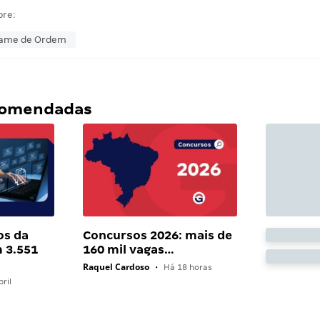
bre:
Exame de Ordem
ecomendadas
os da
Concursos 2026: mais de
 3.551
160 mil vagas…
Raquel Cardoso
•
Há 18 horas
ril