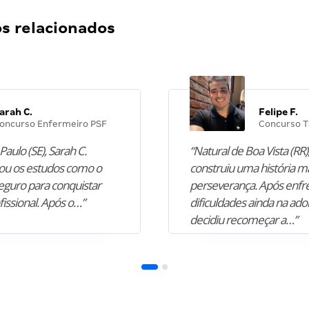
 relacionados
arah C.
Felipe F.
oncurso Enfermeiro PSF
Concurso T
Paulo (SE), Sarah C.
“Natural de Boa Vista (RR),
u os estudos como o
construiu uma história m
guro para conquistar
perseverança. Após enfr
fissional. Após o…”
dificuldades ainda na ado
decidiu recomeçar a…”