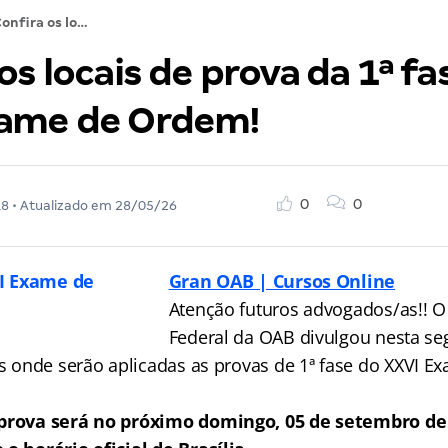
Confira os locais de prova da 1ª fase do XXVI Exame de Ordem!
os locais de prova da 1ª fa
ame de Ordem!
0
0
18
• Atualizado em
28/05/26
Gran OAB | Cursos Online
Atenção futuros advogados/as!! 
Federal da OAB divulgou nesta seg
ais onde serão aplicadas as provas de 1ª fase do XXVI
 prova será no próximo domingo, 05 de setembro de 