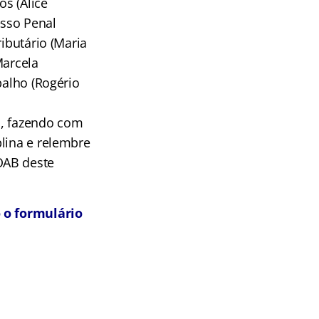
os (Alice
esso Penal
ibutário (Maria
Marcela
balho (Rogério
ra, fazendo com
plina e relembre
OAB deste
 o formulário