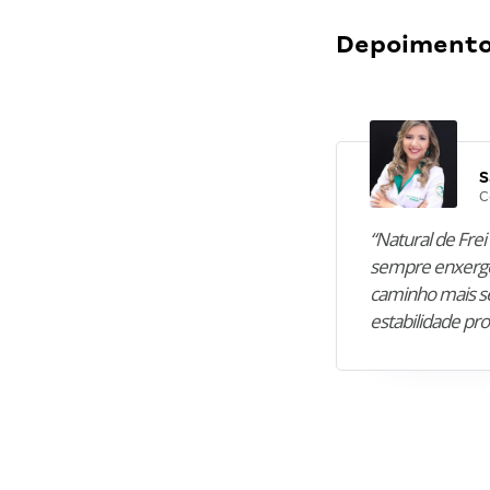
Depoimentos
S
C
“Natural de Frei 
sempre enxergo
caminho mais se
estabilidade pro