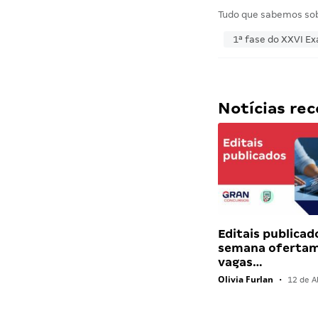
Tudo que sabemos so
1ª fase do XXVI 
Notícias r
Editais publicad
semana ofertam
vagas…
Olivia Furlan
•
12 de Ab