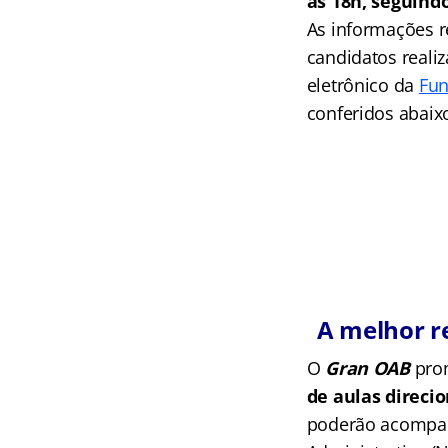
às 18h, seguindo
As informações re
candidatos reali
eletrônico da
Fun
conferidos abaix
A melhor r
O
Gran OAB
pr
de aulas direci
poderão acompanh