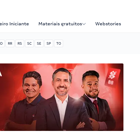
iro Iniciante
Materiais gratuitos
Webstories
O
RR
RS
SC
SE
SP
TO