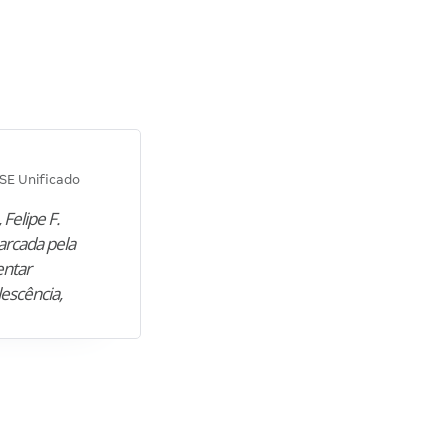
Diana M.
SE Unificado
Concurso SEPLAG CE
 Felipe F.
“Natural de Juazeiro do Norte (CE),
arcada pela
M. encontrou nos estudos o cami
entar
para construir uma nova fase da vi
lescência,
profissional. Após…”