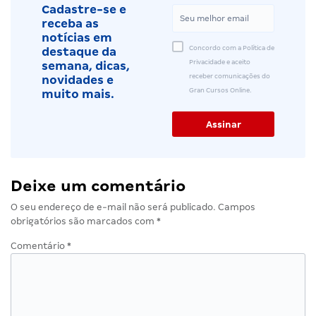
Cadastre-se e
receba as
notícias em
Concordo com a Política de
destaque da
Privacidade e aceito
semana, dicas,
receber comunicações do
novidades e
Gran Cursos Online.
muito mais.
Deixe um comentário
O seu endereço de e-mail não será publicado.
Campos
obrigatórios são marcados com
*
Comentário
*