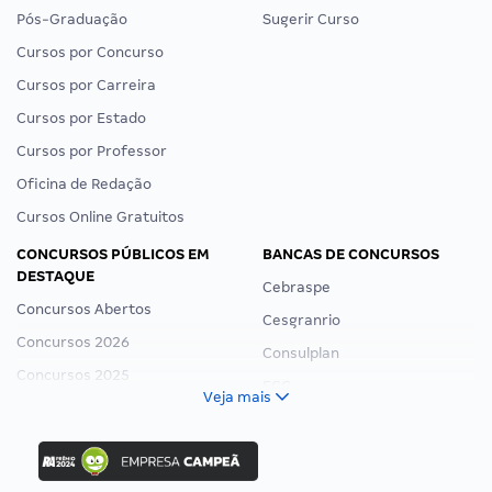
Pós-Graduação
Sugerir Curso
Cursos por Concurso
Cursos por Carreira
Cursos por Estado
Cursos por Professor
Oficina de Redação
Cursos Online Gratuitos
CONCURSOS PÚBLICOS EM
BANCAS DE CONCURSOS
DESTAQUE
Cebraspe
Concursos Abertos
Cesgranrio
Concursos 2026
Consulplan
Concursos 2025
FCC
Veja mais
Concurso Nacional Unificado
FGV
Concurso Ibama
Idecan
Concurso MPU
Selecon