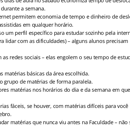
os dias de aula no sábado economiza tempo de desloca
 durante a semana.
nternet permitem economia de tempo e dinheiro de des
ssistidas em qualquer horário.
o um perfil específico para estudar sozinho pela intern
a lidar com as dificuldades) – alguns alunos precisam
as redes sociais – elas engolem o seu tempo de estu
 matérias básicas da área escolhida.
o grupo de matérias de forma paralela.
ores matérias nos horários do dia e da semana em qu
rias fáceis, se houver, com matérias difíceis para voc
ebro.
udar matérias que nunca viu antes na Faculdade – nã