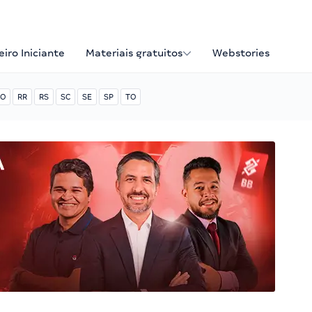
iro Iniciante
Materiais gratuitos
Webstories
O
RR
RS
SC
SE
SP
TO