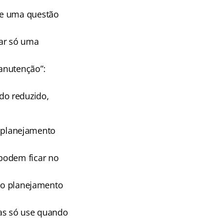
te uma questão
ar só uma
anutenção”:
do reduzido,
no planejamento
podem ficar no
 no planejamento
mas só use quando