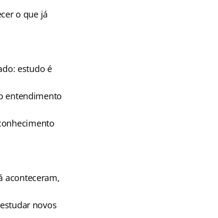
cer o que já
rado: estudo é
m o entendimento
 conhecimento
já aconteceram,
u estudar novos