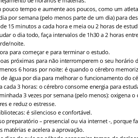
ejamento de horários e matérias.
pouco tempo e aumente aos poucos, como um atleta
ia por semana (pelo menos parte de um dia) para desc
de 15 minutos a cada hora e meia ou 2 horas de estud
udar o dia todo, faça intervalos de 1h30 a 2 horas entr
rde/noite.
ora para começar e para terminar o estudo.
soas próximas para não interromperem o seu horário d
menos 6 horas por noite: é quando o cérebro memoriz
s de água por dia para melhorar o funcionamento do cé
a cada 3 horas: o cérebro consome energia para estud
minhada 3 vezes por semana (pelo menos): oxigena o 
es e reduz o estresse.
liotecas: é silencioso e confortável.
 preparatório – presencial ou via internet -, porque fac
 matérias e acelera a aprovação.