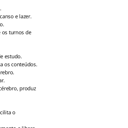
.
anso e lazer.
o.
e os turnos de
e estudo.
a os conteúdos.
rebro.
ar.
cérebro, produz
ilita o