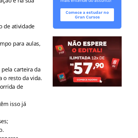
ração e na sua
mais entende do assunto!
Comece a estudar no
Gran Cursos
o de atividade
empo para aulas,
pela carteira da
 o resto da vida.
orrida de
êm isso já
ses;
o.