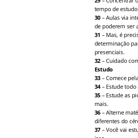
29
– Concentrar 
tempo de estudo
30
– Aulas via i
de poderem ser a
31
– Mas, é precis
determinação par
presenciais.
32
– Cuidado com 
Estudo
33
– Comece pelas
34
– Estude todo 
35
– Estude as pi
mais.
36
– Alterne maté
diferentes do cér
37
– Você vai est