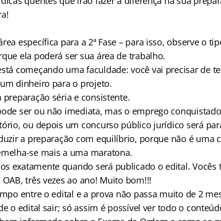
 dicas quentes que irão fazer a diferença na sua prepa
ra!
ea específica para a 2ª Fase – para isso, observe o tip
rque ela poderá ser sua área de trabalho.
stá começando uma faculdade: você vai precisar de t
gum dinheiro para o projeto.
 preparação séria e consistente.
ode ser ou não imediata, mas o emprego conquistado 
ório, ou depois um concurso público jurídico será para
duzir a preparação com equilíbrio, porque não é uma c
semelha-se mais a uma maratona.
 exatamente quando será publicado o edital. Vocês t
 OAB, três vezes ao ano! Muito bom!!!
empo entre o edital e a prova não passa muito de 2 me
e o edital sair; só assim é possível ver todo o conteúd