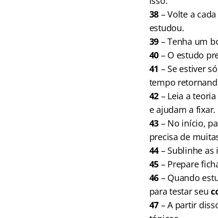
isso.
38
– Volte a cada
estudou.
39
– Tenha um bom
40
– O estudo pre
41
– Se estiver só
tempo retornand
42
– Leia a teori
e ajudam a fixar.
43
– No início, 
precisa de muitas
44
– Sublinhe as
45
– Prepare fich
46
– Quando estud
para testar seu
c
47
– A partir dis