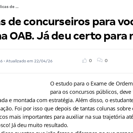
100 dicas de concurseiros para você passar na OAB. Já deu certo para muitos!
as de concurseiros para vo
na OAB. Já deu certo para 
0
0
16
• Atualizado em
22/04/26
O estudo para o Exame de Ordem
para os concursos públicos, deve 
ada e montada com estratégia. Além disso, o estudante
cação. Foi por isso que depois de tantas colunas sobre
os mais importantes para auxiliar na sua trajetória at
co! Já deu muito resultado.