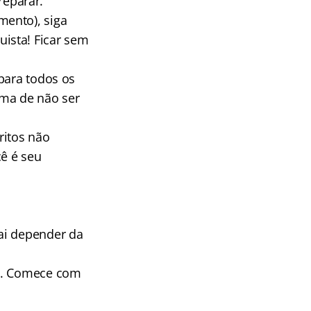
eparar.
ento), siga
ista! Ficar sem
para todos os
rma de não ser
ritos não
cê é seu
ai depender da
to. Comece com