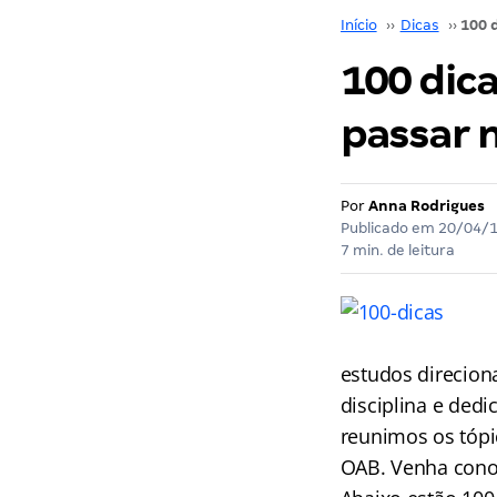
Início
››
Dicas
››
100 dic
passar 
Por
Anna Rodrigues
Publicado em
20/04/
7 min. de leitura
estudos direcion
disciplina e dedi
reunimos os tópic
OAB. Venha conos