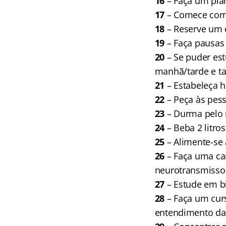
16
– Faça um plan
17
– Comece com 
18
– Reserve um d
19
– Faça pausas 
20
– Se puder est
manhã/tarde e ta
21
– Estabeleça h
22
– Peça às pes
23
– Durma pelo 
24
– Beba 2 litro
25
– Alimente-se 
26
– Faça uma ca
neurotransmissor
27
– Estude em bib
28
– Faça um curso
entendimento das