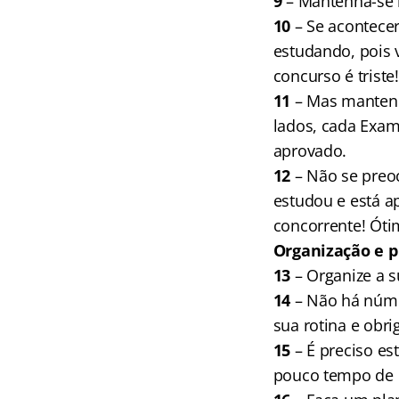
9
– Mantenha-se 
10
– Se acontece
estudando, pois 
concurso é triste!
11
– Mas mantenha
lados, cada Exam
aprovado.
12
– Não se preoc
estudou e está a
concorrente! Ót
Organização e 
13
– Organize a s
14
– Não há núme
sua rotina e obri
15
– É preciso e
pouco tempo de 