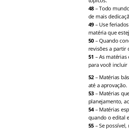
tópicos.
48
– Todo mundo 
de mais dedicaçã
49
– Use feriado
matéria que esteja
50
– Quando conc
revisões a partir
5
1
– As matérias
para você incluir
52
– Matérias bás
até a aprovação.
53
– Matérias qu
planejamento, a
54
– Matérias esp
quando o edital 
55
– Se possível,