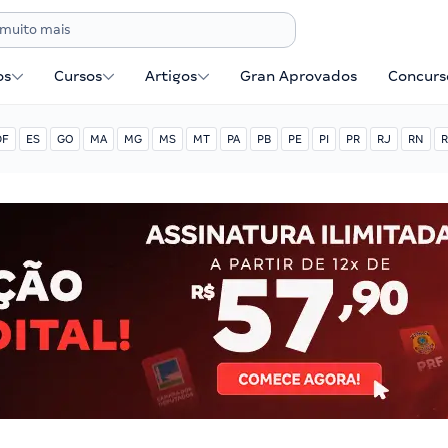
os
Cursos
Artigos
Gran Aprovados
Concurse
DF
ES
GO
MA
MG
MS
MT
PA
PB
PE
PI
PR
RJ
RN
R