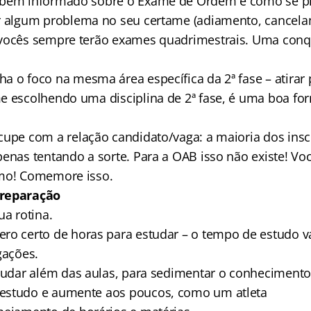
bem informado sobre o Exame de Ordem e como se pr
r algum problema no seu certame (adiamento, cancelam
vocês sempre terão exames quadrimestrais. Uma conqu
 o foco na mesma área específica da 2ª fase – atirar 
e escolhendo uma disciplina de 2ª fase, é uma boa fo
upe com a relação candidato/vaga: a maioria dos insc
penas tentando a sorte. Para a OAB isso não existe! Vo
imo! Comemore isso.
preparação
ua rotina.
ro certo de horas para estudar – o tempo de estudo v
gações.
studar além das aulas, para sedimentar o conhecimen
estudo e aumente aos poucos, como um atleta