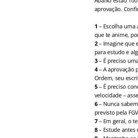
Abaixo estão 100
aprovação. Confi
1
– Escolha uma ár
que te anime, po
2
– Imagine que e
para estudo e al
3
– É preciso uma
4
– A aprovação p
Ordem, seu escrit
5
– É preciso con
velocidade – as
6
– Nunca sabemos
previsto pela FGV
7
– Em geral, o t
8
– Estude antes d