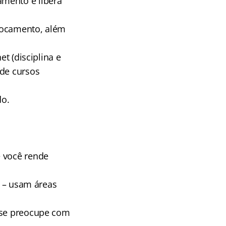
mento e libera
locamento, além
et (disciplina e
 de cursos
do.
e você rende
ê – usam áreas
o se preocupe com