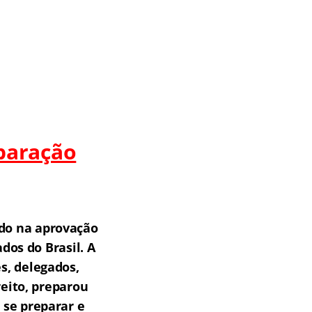
paração
do na aprovação
os do Brasil.
A
s, delegados,
reito, preparou
 se preparar e