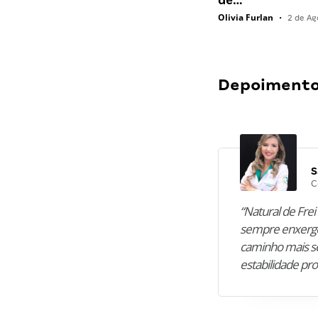
de…
Olivia Furlan
•
2 de Ag
Depoimentos
S
C
“Natural de Frei 
sempre enxergo
caminho mais se
estabilidade pro