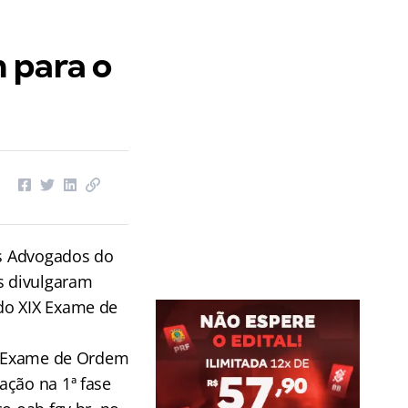
 para o
s Advogados do
s divulgaram
do XIX Exame de
IX Exame de Ordem
ação na 1ª fase