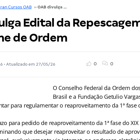
ran Cursos OAB
››
OAB divulga Edital da Repescagem para o XX Exame de Ordem
ulga Edital da Repescagem
me de Ordem
0
0
16
• Atualizado em
27/05/26
O Conselho Federal da Ordem do
Brasil e a Fundação Getulio Varga
tar para regulamentar o reaproveitamento da 1ª fase 
prazo para pedido de reaproveitamento da 1ª fase do X
minando que desejar reaproveitar o resultado de aprov