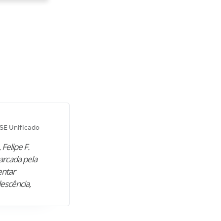
Diana M.
SE Unificado
Concurso SEPLAG CE
 Felipe F.
“Natural de Juazeiro do Norte (CE),
arcada pela
M. encontrou nos estudos o cami
entar
para construir uma nova fase da vi
lescência,
profissional. Após…”