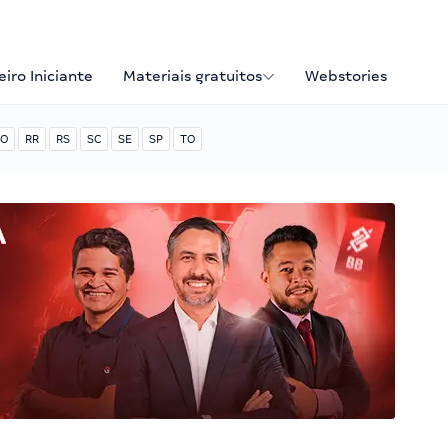
iro Iniciante
Materiais gratuitos
Webstories
O
RR
RS
SC
SE
SP
TO