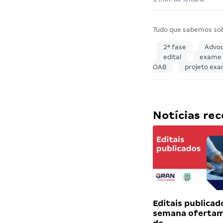
Tudo que sabemos so
2ª fase
Advoc
edital
exame 
OAB
projeto ex
Notícias r
Editais publicad
semana ofertam