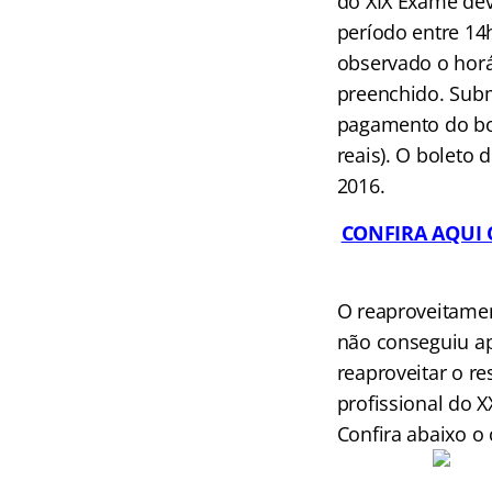
do XIX Exame deve
período entre 14
observado o horár
preenchido. Subm
pagamento do bol
reais). O boleto
2016.
CONFIRA AQUI 
O reaproveitamen
não conseguiu ap
reaproveitar o re
profissional do 
Confira abaixo o