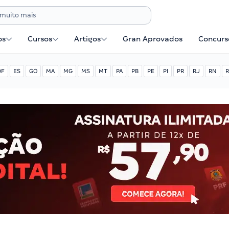
os
Cursos
Artigos
Gran Aprovados
Concurse
DF
ES
GO
MA
MG
MS
MT
PA
PB
PE
PI
PR
RJ
RN
R