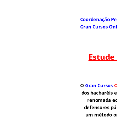
Coordenação Pe
Gran Cursos On
Estude
O
Gran Cursos
O
dos bacharéis 
renomada equ
defensores púb
um método onl