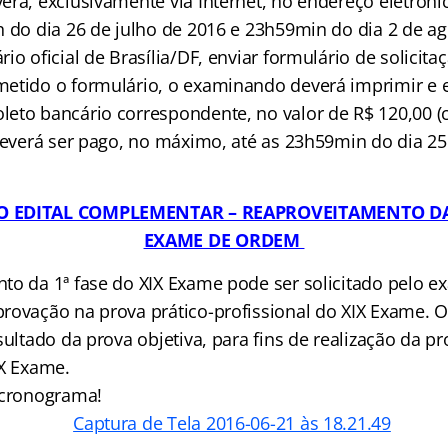
rá, exclusivamente via Internet, no endereço eletrônic
h do dia 26 de julho de 2016 e 23h59min do dia 2 de ag
io oficial de Brasília/DF, enviar formulário de solicit
etido o formulário, o examinando deverá imprimir e e
eto bancário correspondente, no valor de R$ 120,00 (c
 deverá ser pago, no máximo, até as 23h59min do dia 25
O EDITAL COMPLEMENTAR – REAPROVEITAMENTO DA 
EXAME DE ORDEM
to da 1ª fase do XIX Exame pode ser solicitado pelo 
rovação na prova prático-profissional do XIX Exame. O
sultado da prova objetiva, para fins de realização da pr
XX Exame.
 cronograma!