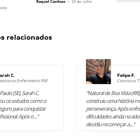
Raquel Cardoso
•
25 de Julho
osto
 relacionados
arah C.
Felipe F.
oncurso Enfermeiro PSF
Concurso T
Paulo (SE), Sarah C.
“Natural de Boa Vista (RR),
u os estudos como o
construiu uma história m
guro para conquistar
perseverança. Após enfr
fissional. Após o…”
dificuldades ainda na ado
decidiu recomeçar a…”