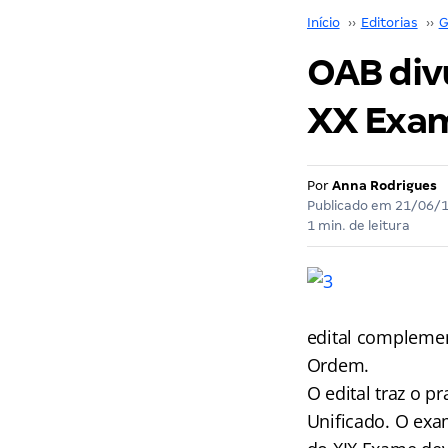
Início
››
Editorias
››
G
OAB div
XX Exa
Por
Anna Rodrigues
Publicado em
21/06/
1 min. de leitura
edital complemen
Ordem.
O edital traz o 
Unificado. O exa