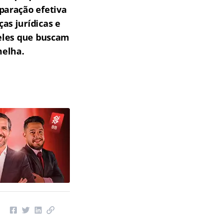
paração efetiva
as jurídicas e
ueles que buscam
melha.