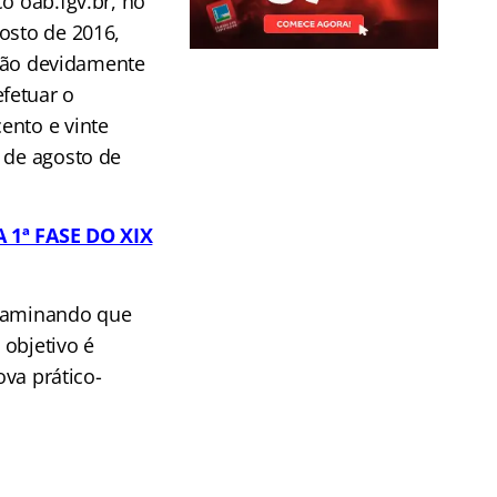
o oab.fgv.br, no
osto de 2016,
ação devidamente
fetuar o
ento e vinte
 de agosto de
1ª FASE DO XIX
examinando que
 objetivo é
ova prático-