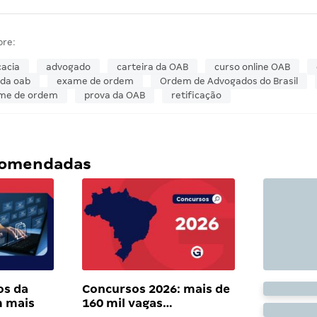
bre:
acia
advogado
carteira da OAB
curso online OAB
da oab
exame de ordem
Ordem de Advogados do Brasil
ame de ordem
prova da OAB
retificação
ecomendadas
os da
Concursos 2026: mais de
 mais
160 mil vagas…