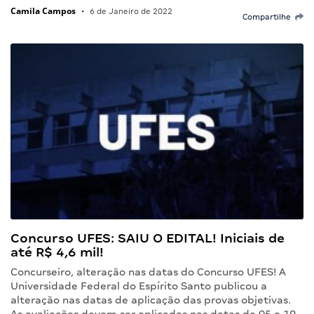
Camila Campos
•
6 de Janeiro de 2022
Compartilhe
Concurso UFES: SAIU O EDITAL! Iniciais de
até R$ 4,6 mil!
Concurseiro, alteração nas datas do Concurso UFES! A
Universidade Federal do Espírito Santo publicou a
alteração nas datas de aplicação das provas objetivas.
As avaliações devem ser aplicadas nas datas de 05 e 19