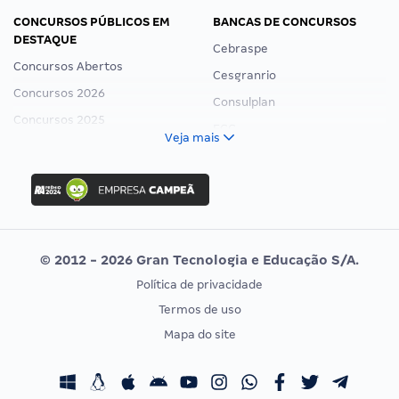
CONCURSOS PÚBLICOS EM
BANCAS DE CONCURSOS
DESTAQUE
Cebraspe
Concursos Abertos
Cesgranrio
Concursos 2026
Consulplan
Concursos 2025
FCC
Veja mais
Concurso Nacional Unificado
FGV
Concurso Ibama
Idecan
Concurso MPU
Selecon
Editais publicados
Uniase
© 2012 - 2026 Gran Tecnologia e Educação S/A.
Vunesp
Política de privacidade
CONCURSOS POR PROFISSÃO
EXAME DE ORDEM
Termos de uso
Concursos Administrativos
OAB
Mapa do site
Concursos Educação
Prova OAB
Concursos Fiscais
Calendário OAB