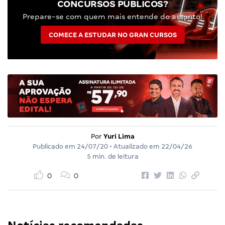
CONCURSOS PÚBLICOS?
Prepare-se com quem mais entende do assunto!
COMECE A ESTUDAR NO GRAN CURSOS
Por
Yuri Lima
Publicado em
24/07/20
• Atualizado em
22/04/26
5 min. de leitura
0
0