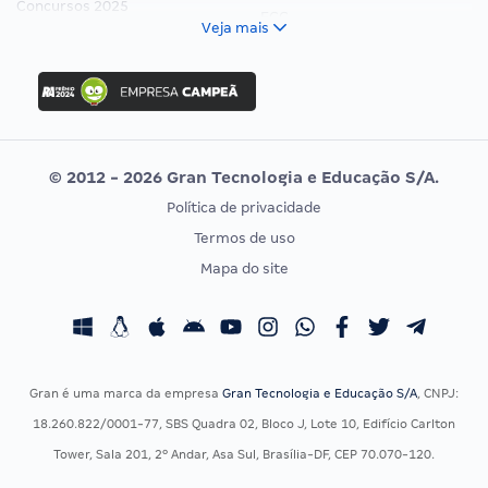
Concursos 2025
FCC
Veja mais
Concurso Nacional Unificado
FGV
Concurso Ibama
Idecan
Concurso MPU
Selecon
Editais publicados
Uniase
© 2012 - 2026 Gran Tecnologia e Educação S/A.
Vunesp
Política de privacidade
CONCURSOS POR PROFISSÃO
EXAME DE ORDEM
Termos de uso
Concursos Administrativos
OAB
Mapa do site
Concursos Educação
Prova OAB
Concursos Fiscais
Calendário OAB
Concursos Jurídicos
Questões OAB
Concursos Militares
Recursos OAB
Gran é uma marca da empresa
Gran Tecnologia e Educação S/A
, CNPJ:
Concursos Policiais
Exame de Ordem
18.260.822/0001-77, SBS Quadra 02, Bloco J, Lote 10, Edifício Carlton
Concursos Saúde
Tower, Sala 201, 2º Andar, Asa Sul, Brasília-DF, CEP 70.070-120.
Concursos Tribunais