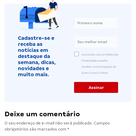
Cadastre-se e
receba as
notícias em
Concordo com a Política de
destaque da
Privacidade e aceito
semana, dicas,
receber comunicações do
novidades e
Gran Cursos Online.
muito mais.
Deixe um comentário
O seu endereço de e-mail não será publicado.
Campos
obrigatórios são marcados com
*