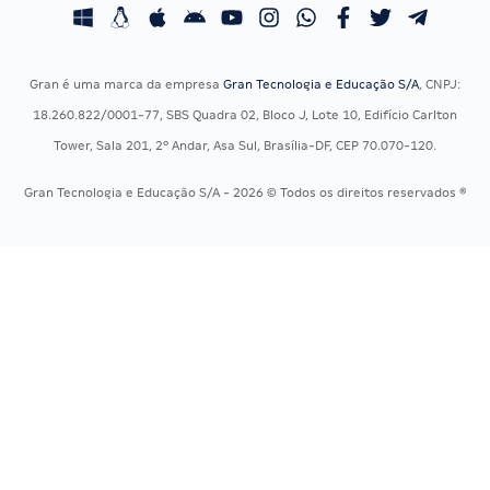
Concursos Fiscais
Calendário OAB
Concursos Jurídicos
Questões OAB
Concursos Militares
Recursos OAB
Gran é uma marca da empresa
Gran Tecnologia e Educação S/A
, CNPJ:
Concursos Policiais
Exame de Ordem
18.260.822/0001-77, SBS Quadra 02, Bloco J, Lote 10, Edifício Carlton
Concursos Saúde
Tower, Sala 201, 2º Andar, Asa Sul, Brasília-DF, CEP 70.070-120.
Concursos Tribunais
Gran Tecnologia e Educação S/A - 2026 © Todos os direitos reservados ®
Residência Multiprofissional