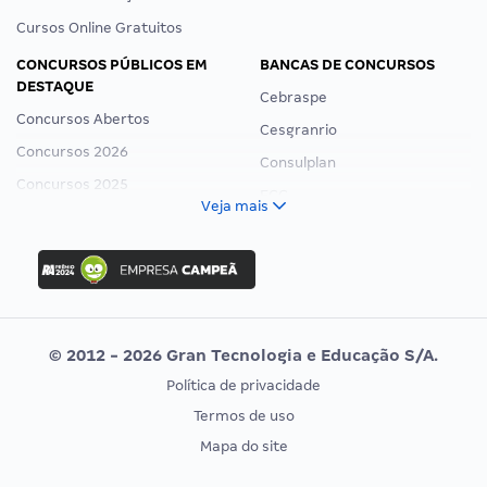
Cursos Online Gratuitos
CONCURSOS PÚBLICOS EM
BANCAS DE CONCURSOS
DESTAQUE
Cebraspe
Concursos Abertos
Cesgranrio
Concursos 2026
Consulplan
Concursos 2025
FCC
Veja mais
Concurso Nacional Unificado
FGV
Concurso Ibama
Idecan
Concurso MPU
Selecon
Editais publicados
Uniase
© 2012 - 2026 Gran Tecnologia e Educação S/A.
Vunesp
Política de privacidade
CONCURSOS POR PROFISSÃO
EXAME DE ORDEM
Termos de uso
Concursos Administrativos
OAB
Mapa do site
Concursos Educação
Prova OAB