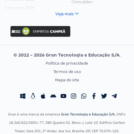
Consulplan
Concursos 2025
FCC
Veja mais
Concurso Nacional Unificado
FGV
Concurso Ibama
Idecan
Concurso MPU
Selecon
Editais publicados
Uniase
© 2012 - 2026 Gran Tecnologia e Educação S/A.
Vunesp
Política de privacidade
CONCURSOS POR PROFISSÃO
EXAME DE ORDEM
Termos de uso
Concursos Administrativos
OAB
Mapa do site
Concursos Educação
Prova OAB
Concursos Fiscais
Calendário OAB
Concursos Jurídicos
Questões OAB
Concursos Militares
Recursos OAB
Gran é uma marca da empresa
Gran Tecnologia e Educação S/A
, CNPJ:
Concursos Policiais
Exame de Ordem
18.260.822/0001-77, SBS Quadra 02, Bloco J, Lote 10, Edifício Carlton
Concursos Saúde
Tower, Sala 201, 2º Andar, Asa Sul, Brasília-DF, CEP 70.070-120.