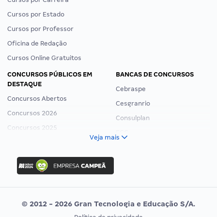
Cursos por Estado
Cursos por Professor
Oficina de Redação
Cursos Online Gratuitos
CONCURSOS PÚBLICOS EM
BANCAS DE CONCURSOS
DESTAQUE
Cebraspe
Concursos Abertos
Cesgranrio
Concursos 2026
Consulplan
Concursos 2025
FCC
Veja mais
Concurso Nacional Unificado
FGV
Concurso Ibama
Idecan
Concurso MPU
Selecon
Editais publicados
Uniase
© 2012 - 2026 Gran Tecnologia e Educação S/A.
Vunesp