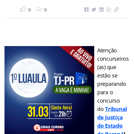
0
0
Atenção
concurseiros
(as) que
estão se
preparando
para o
concurso
do
Tribunal
de Justiça
do Estado
do Paraná
!