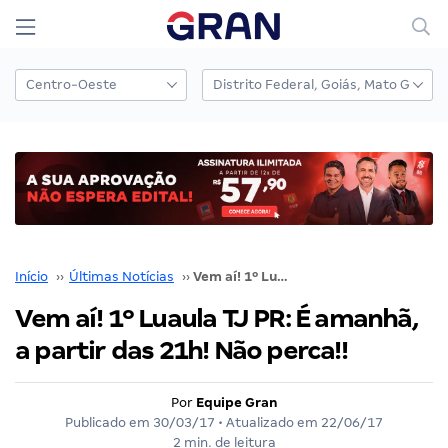
Início
››
Últimas Notícias
››
Vem aí! 1º Luaula TJ PR: É amanhã, a partir das 21h! Não perca!!
Vem aí! 1º Luaula TJ PR: É amanhã,
a partir das 21h! Não perca!!
Por
Equipe Gran
Publicado em
30/03/17
• Atualizado em
22/06/17
2 min. de leitura