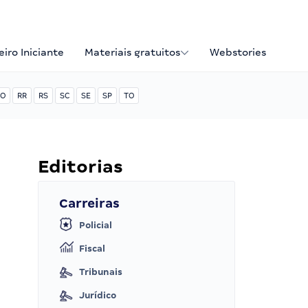
iro Iniciante
Materiais gratuitos
Webstories
O
RR
RS
SC
SE
SP
TO
Editorias
Carreiras
Policial
Fiscal
Tribunais
Jurídico