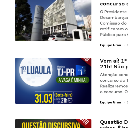
concurso d
O Presidente 
Desembargado
Comissão do 
retificaram 
Público para
Equipe Gran
•
6
Vem aí! 1º
21h! Não p
Atenção conc
concurso do T
Realizaremos 
o concurso. 
Equipe Gran
•
3
Questão Di
saber. É h