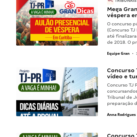
TRIBUNAIS
Mega Gran 
véspera e
O concurso pú
(Concurso TJ 
até finalizar
de 2018. O p
Equipe Gran
•
1
Concurso 
vídeo e tu
Concurso TJ P
concursandos
Tribunal de J
preparação d
Anna Rodrigues
Concurso T