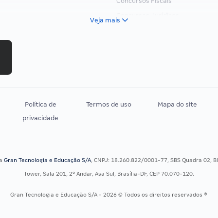
Concursos Fiscais
Concursos Jurídicos
Veja mais
Concursos Militares
Concursos Policiais
Concursos Saúde
Concursos Tribunais
Residência Multiprofissional
Política de
Termos de uso
Mapa do site
privacidade
sa
Gran Tecnologia e Educação S/A
, CNPJ: 18.260.822/0001-77, SBS Quadra 02, Blo
Tower, Sala 201, 2º Andar, Asa Sul, Brasília-DF, CEP 70.070-120.
Gran Tecnologia e Educação S/A - 2026 © Todos os direitos reservados ®