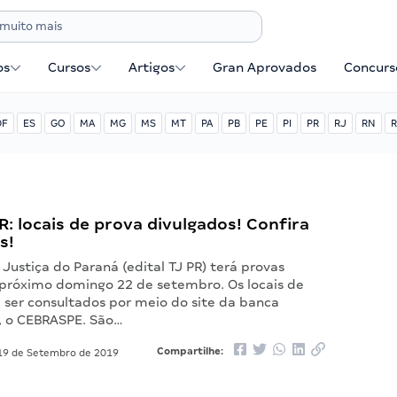
os
Cursos
Artigos
Gran Aprovados
Concurse
DF
ES
GO
MA
MG
MS
MT
PA
PB
PE
PI
PR
RJ
RN
R
PR: locais de prova divulgados! Confira
s!
 Justiça do Paraná (edital TJ PR) terá provas
 próximo domingo 22 de setembro. Os locais de
ser consultados por meio do site da banca
, o CEBRASPE. São…
Compartilhe:
9 de Setembro de 2019