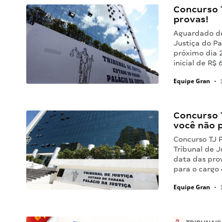
Concurso T
provas!
Aguardado de
Justiça do Pa
próximo dia 
inicial de R$ 
Equipe Gran
•
1
Concurso T
você não 
Concurso TJ 
Tribunal de J
data das pro
para o cargo
Equipe Gran
•
1