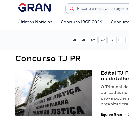
Últimas Notícias
Concurso IBGE 2026
Concurs
AC
AL
AM
AP
BA
CE
Concurso TJ PR
Edital TJ 
os detalhe
O Tribunal de
aplicadas no
prova podem 
organizadora
Equipe Gran
•
1