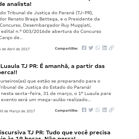
e analista!
do Tribunal de Justiça do Paraná (TJ-PR),
r Renato Braga Bettega, e o Presidente da
Concurso, Desembargador Ruy Muggiati,
o edital n.º 003/2016de abertura do Concurso
 Cargo de…
Compartilhe:
 de Abril de 2017
 Luaula TJ PR: É amanhã, a partir das
erca!!
urseiros(as) que estão se preparando para o
ribunal de Justiça do Estado do Paraná!
nesta sexta-feira, 31 de março, o 1º Luaula para
O evento será um mega-aulão realizado…
Compartilhe:
0 de Março de 2017
scursiva TJ PR: Tudo que você precisa
oje às 19 horas. Não perca!