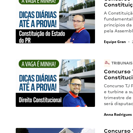
Constitui
A Constituiçã
fundamental 
princípios da
pela Assembl
Equipe Gran
•
2
TRIBUNAIS
Concurso T
Constituci
Concurso TJ P
e turbine a s
trimestre de 
será disputa
Anna Rodrigues
Concurso 