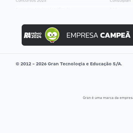
Concursos 2025
Consulplan
Concurso Nacional Unificado
FCC
Concurso Ibama
FGV
Concurso MPU
Idecan
Editais publicados
Selecon
Uniase
Vunesp
© 2012 - 2026 Gran Tecnologia e Educação S/A.
Gran é uma marca da empre