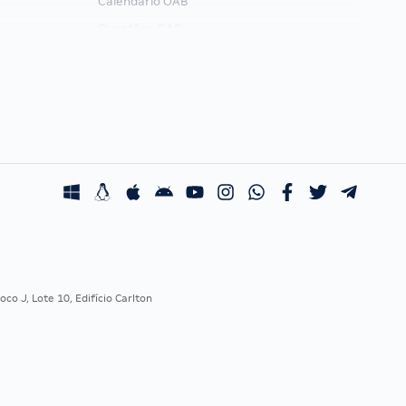
Calendário OAB
Questões OAB
Recursos OAB
Exame de Ordem
co J, Lote 10, Edifício Carlton