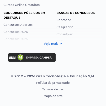
Cursos Online Gratuitos
CONCURSOS PÚBLICOS EM
BANCAS DE CONCURSOS
DESTAQUE
Cebraspe
Concursos Abertos
Cesgranrio
Concursos 2026
Consulplan
Concursos 2025
FCC
Veja mais
Concurso Nacional Unificado
FGV
Concurso Ibama
Idecan
Concurso MPU
Selecon
Editais publicados
Uniase
© 2012 - 2026 Gran Tecnologia e Educação S/A.
Vunesp
Política de privacidade
CONCURSOS POR PROFISSÃO
EXAME DE ORDEM
Termos de uso
Concursos Administrativos
OAB
Mapa do site
Concursos Educação
Prova OAB