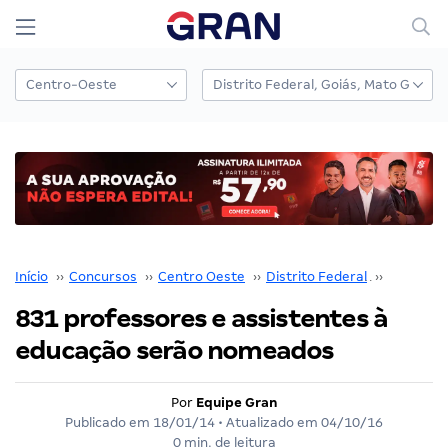
Início
››
Concursos
››
Centro Oeste
››
Distrito Federal
››
SEDF
››
831 professores e assistentes à
educação serão nomeados
Por
Equipe Gran
Publicado em
18/01/14
• Atualizado em
04/10/16
0 min. de leitura