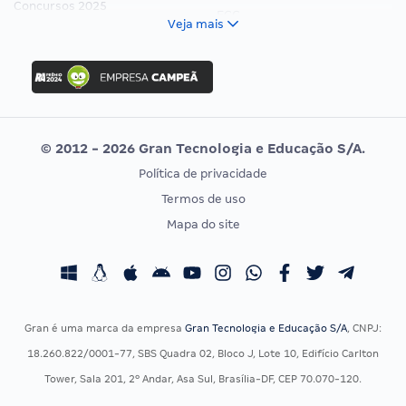
Concursos 2025
FCC
Veja mais
Concurso Nacional Unificado
FGV
Concurso Ibama
Idecan
Concurso MPU
Selecon
Editais publicados
Uniase
© 2012 - 2026 Gran Tecnologia e Educação S/A.
Vunesp
Política de privacidade
CONCURSOS POR PROFISSÃO
EXAME DE ORDEM
Termos de uso
Concursos Administrativos
OAB
Mapa do site
Concursos Educação
Prova OAB
Concursos Fiscais
Calendário OAB
Concursos Jurídicos
Questões OAB
Concursos Militares
Recursos OAB
Gran é uma marca da empresa
Gran Tecnologia e Educação S/A
, CNPJ:
Concursos Policiais
Exame de Ordem
18.260.822/0001-77, SBS Quadra 02, Bloco J, Lote 10, Edifício Carlton
Concursos Saúde
Tower, Sala 201, 2º Andar, Asa Sul, Brasília-DF, CEP 70.070-120.
Concursos Tribunais