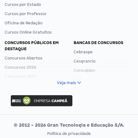
Cursos por Estado
Cursos por Professor
Oficina de Redação
Cursos Online Gratuitos
CONCURSOS PÚBLICOS EM
BANCAS DE CONCURSOS
DESTAQUE
Cebraspe
Concursos Abertos
Cesgranrio
Concursos 2026
Consulplan
Concursos 2025
FCC
Veja mais
Concurso Nacional Unificado
FGV
Concurso Ibama
Idecan
Concurso MPU
Selecon
Editais publicados
Uniase
© 2012 - 2026 Gran Tecnologia e Educação S/A.
Vunesp
Política de privacidade
CONCURSOS POR PROFISSÃO
EXAME DE ORDEM