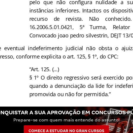
pelo que não configura nulidade a sua
instâncias inferiores. Intactos os disposi
recurso de revista. Não conhecido.
16.2006.5.01.0421, 5ª Turma, Relato
Convocado joao pedro silvestrin, DEJT 13/0
tual indeferimento judicial não obsta o ajui
sso, conforme explicita o art. 125, § 1º, do CPC:
“Art. 125. (…)
§ 1º O direito regressivo será exercido 
quando a denunciação da lide for indeferi
promovida ou não for permitida.”
NQUISTAR A SUA APROVAÇÃO EM CONCURSOS P
Prepare-se com quem mais entende do assunto!
COMECE A ESTUDAR NO GRAN CURSOS