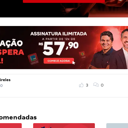
ireles
3
0
20
ecomendadas