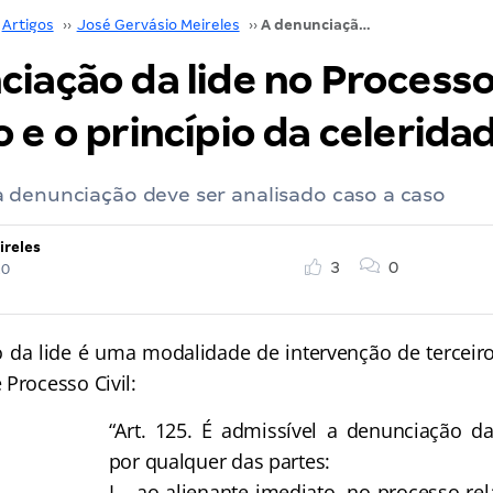
Artigos
››
José Gervásio Meireles
››
A denunciação da lide no Processo do Trabalho e o princípio da celeridade
ciação da lide no Process
 e o princípio da celerida
 denunciação deve ser analisado caso a caso
ireles
3
0
20
 lide é uma modalidade de intervenção de terceiros
Processo Civil:
“Art. 125. É admissível a denunciação d
por qualquer das partes:
I – ao alienante imediato, no processo rel