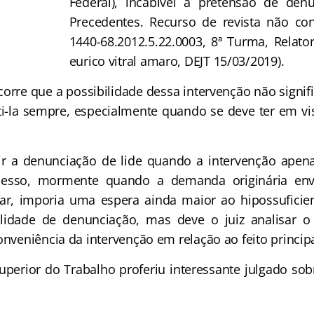
Federal), incabível a pretensão de denu
Precedentes. Recurso de revista não con
1440-68.2012.5.22.0003, 8ª Turma, Relato
eurico vitral amaro, DEJT 15/03/2019).
re que a possibilidade dessa intervenção não signific
i-la sempre, especialmente quando se deve ter em vis
a denunciação de lide quando a intervenção apena
cesso, mormente quando a demanda originária envo
ar, imporia uma espera ainda maior ao hipossuficie
ilidade de denunciação, mas deve o juiz analisar o
onveniência da intervenção em relação ao feito principa
rior do Trabalho proferiu interessante julgado sob