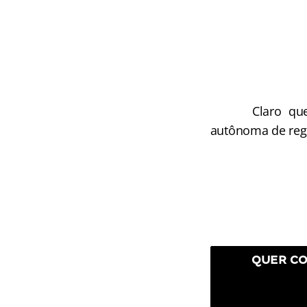
Claro que even
autônoma de regre
QUER CO