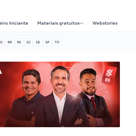
iro Iniciante
Materiais gratuitos
Webstories
O
RR
RS
SC
SE
SP
TO