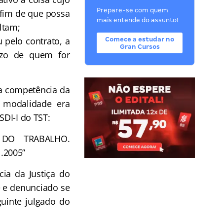
Prepare-se com quem
 fim de que possa
mais entende do assunto!
ultam;
u pelo contrato, a
Comece a estudar no
Gran Cursos
uízo de quem for
a competência da
a modalidade era
SDI-I do TST:
 DO TRABALHO.
.2005”
a da Justiça do
e e denunciado se
guinte julgado do