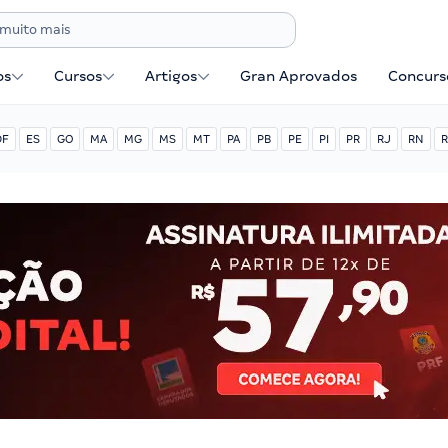
os
Cursos
Artigos
Gran Aprovados
Concurse
DF
ES
GO
MA
MG
MS
MT
PA
PB
PE
PI
PR
RJ
RN
R