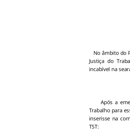
No âmbito do Pr
Justiça do Trab
incabível na sear
Após a emenda 
Trabalho para es
inserisse na com
TST: