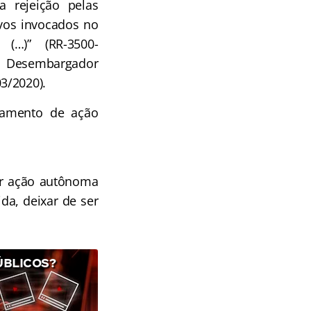
 rejeição pelas
tivos invocados no
 (…)” (RR-3500-
r Desembargador
3/2020).
zamento de ação
por ação autônoma
da, deixar de ser
ÚBLICOS?