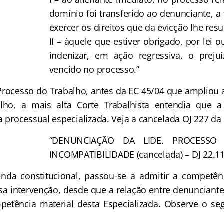
domínio foi transferido ao denunciante, a
exercer os direitos que da evicção lhe res
II – àquele que estiver obrigado, por lei o
indenizar, em ação regressiva, o prej
vencido no processo.”
ocesso do Trabalho, antes da EC 45/04 que ampliou 
alho, a mais alta Corte Trabalhista entendia que 
a processual especializada. Veja a cancelada OJ 227 da 
“DENUNCIAÇÃO DA LIDE. PROCESSO
INCOMPATIBILIDADE (cancelada) – DJ 22.11
constitucional, passou-se a admitir a competênci
sa intervenção, desde que a relação entre denunciant
petência material desta Especializada. Observe o se