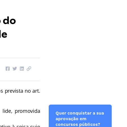
o do
de
 prevista no art.
a lide, promovida
Quer conquistar a sua
aprovação em
concursos públicos?
ativo à coisa cujo