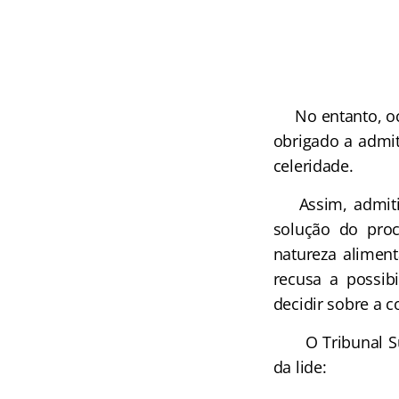
No entanto, ocor
obrigado a admit
celeridade.
Assim, admitir 
solução do pro
natureza aliment
recusa a possib
decidir sobre a c
O Tribunal Supe
da lide: