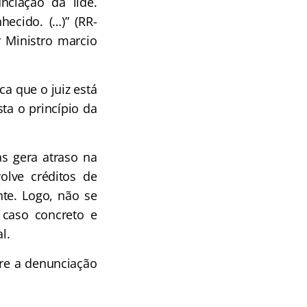
nciação da lide.
hecido. (…)” (RR-
r Ministro marcio
a que o juiz está
ta o princípio da
s gera atraso na
lve créditos de
nte. Logo, não se
 caso concreto e
l.
re a denunciação