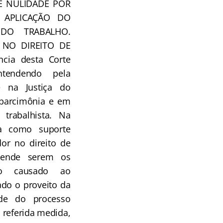
DE NULIDADE POR
 APLICAÇÃO DO
 DO TRABALHO.
 NO DIREITO DE
ncia desta Corte
tendendo pela
e na Justiça do
 parcimônia e em
trabalhista. Na
ha como suporte
or no direito de
ntende serem os
no causado ao
ado o proveito da
ade do processo
 referida medida,