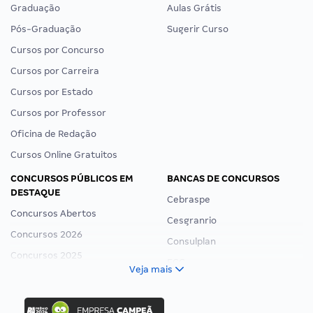
Graduação
Aulas Grátis
Pós-Graduação
Sugerir Curso
Cursos por Concurso
Cursos por Carreira
Cursos por Estado
Cursos por Professor
Oficina de Redação
Cursos Online Gratuitos
CONCURSOS PÚBLICOS EM
BANCAS DE CONCURSOS
DESTAQUE
Cebraspe
Concursos Abertos
Cesgranrio
Concursos 2026
Consulplan
Concursos 2025
FCC
Veja mais
Concurso Nacional Unificado
FGV
Concurso Ibama
Idecan