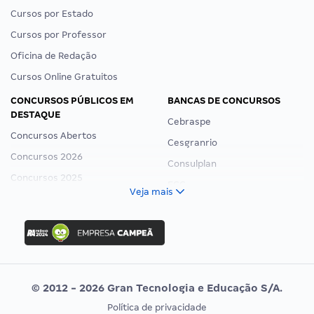
Cursos por Estado
Cursos por Professor
Oficina de Redação
Cursos Online Gratuitos
CONCURSOS PÚBLICOS EM
BANCAS DE CONCURSOS
DESTAQUE
Cebraspe
Concursos Abertos
Cesgranrio
Concursos 2026
Consulplan
Concursos 2025
FCC
Veja mais
Concurso Nacional Unificado
FGV
Concurso Ibama
Idecan
Concurso MPU
Selecon
Editais publicados
Uniase
© 2012 - 2026 Gran Tecnologia e Educação S/A.
Vunesp
Política de privacidade
CONCURSOS POR PROFISSÃO
EXAME DE ORDEM