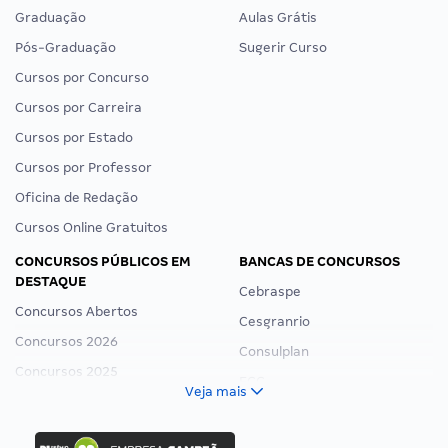
Graduação
Aulas Grátis
Pós-Graduação
Sugerir Curso
Cursos por Concurso
Cursos por Carreira
Cursos por Estado
Cursos por Professor
Oficina de Redação
Cursos Online Gratuitos
CONCURSOS PÚBLICOS EM
BANCAS DE CONCURSOS
DESTAQUE
Cebraspe
Concursos Abertos
Cesgranrio
Concursos 2026
Consulplan
Concursos 2025
FCC
Veja mais
Concurso Nacional Unificado
FGV
Concurso Ibama
Idecan