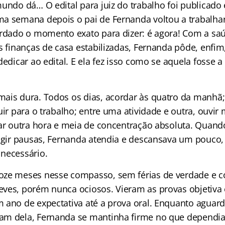
mundo dá… O edital para juiz do trabalho foi publicado
a semana depois o pai de Fernanda voltou a trabalhar
ardado o momento exato para dizer: é agora! Com a sa
s finanças de casa estabilizadas, Fernanda pôde, enfim,
dedicar ao edital. E ela fez isso como se aquela fosse 
ais dura. Todos os dias, acordar às quatro da manhã; 
uir para o trabalho; entre uma atividade e outra, ouvir
nar outra hora e meia de concentração absoluta. Quand
xigir pausas, Fernanda atendia e descansava um pouco,
 necessário.
oze meses nesse compasso, sem férias de verdade e
ves, porém nunca ociosos. Vieram as provas objetiva e
 ano de expectativa até a prova oral. Enquanto aguard
am dela, Fernanda se mantinha firme no que dependia