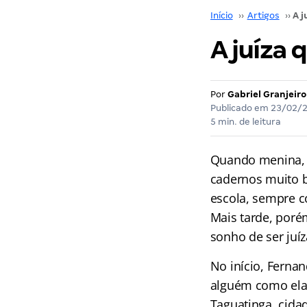
Início
››
Artigos
››
A juíza 
Por
Gabriel Granjeiro
Publicado em
23/02/
5 min. de leitura
Quando menina, F
cadernos muito b
escola, sempre c
Mais tarde, poré
sonho de ser juí
No início, Ferna
alguém como ela,
Taguatinga, cidad