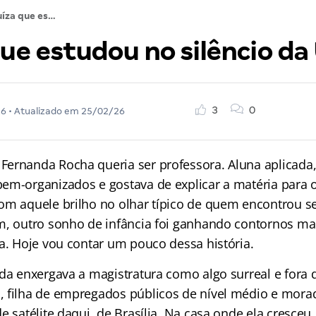
A juíza que estudou no silêncio da UTI
que estudou no silêncio da
3
0
26
• Atualizado em
25/02/26
ernanda Rocha queria ser professora. Aluna aplicada
em-organizados e gostava de explicar a matéria para 
om aquele brilho no olhar típico de quem encontrou s
m, outro sonho de infância foi ganhando contornos mai
za. Hoje vou contar um pouco dessa história.
nda enxergava a magistratura como algo surreal e fora 
 filha de empregados públicos de nível médio e mora
e satélite daqui, de Brasília. Na casa onde ela cresce