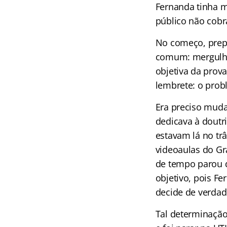
Fernanda tinha m
público não cobr
No começo, prepa
comum: mergulhav
objetiva da prova
lembrete: o prob
Era preciso muda
dedicava à doutr
estavam lá no trâ
videoaulas do Gr
de tempo parou d
objetivo, pois F
decide de verdad
Tal determinação