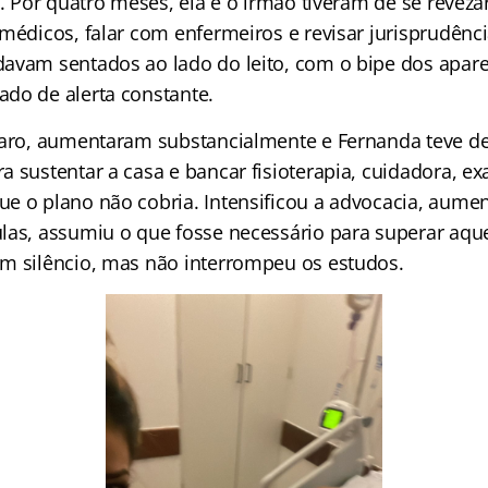
I. Por quatro meses, ela e o irmão tiveram de se revezar
 médicos, falar com enfermeiros e revisar jurisprudênc
avam sentados ao lado do leito, com o bipe dos apar
do de alerta constante.
laro, aumentaram substancialmente e Fernanda teve de
a sustentar a casa e bancar fisioterapia, cuidadora, e
e o plano não cobria. Intensificou a advocacia, aume
las, assumiu o que fosse necessário para superar aqu
m silêncio, mas não interrompeu os estudos.