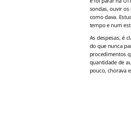
e foi parar na UT
sondas, ouvir os
como dava. Estud
tempo e num esta
As despesas, é c
do que nunca par
procedimentos qu
quantidade de au
pouco, chorava e