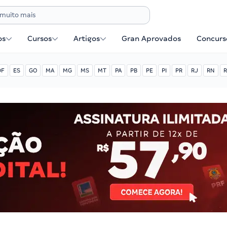
os
Cursos
Artigos
Gran Aprovados
Concurse
DF
ES
GO
MA
MG
MS
MT
PA
PB
PE
PI
PR
RJ
RN
R