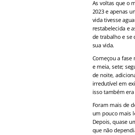
As voltas que o 
2023 e apenas um
vida tivesse agu
restabelecida e a
de trabalho e se 
sua vida.
Começou a fase m
e meia, sete; seg
de noite, adicio
irredutível em e
isso também era
Foram mais de d
um pouco mais le
Depois, quase um
que não dependi