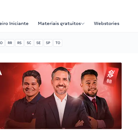
iro Iniciante
Materiais gratuitos
Webstories
O
RR
RS
SC
SE
SP
TO