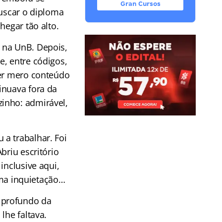
Gran Cursos
buscar o diploma
hegar tão alto.
 na UnB. Depois,
e, entre códigos,
ser mero conteúdo
inuava fora da
inho: admirável,
a trabalhar. Foi
briu escritório
inclusive aqui,
 uma inquietação…
 profundo da
lhe faltava.