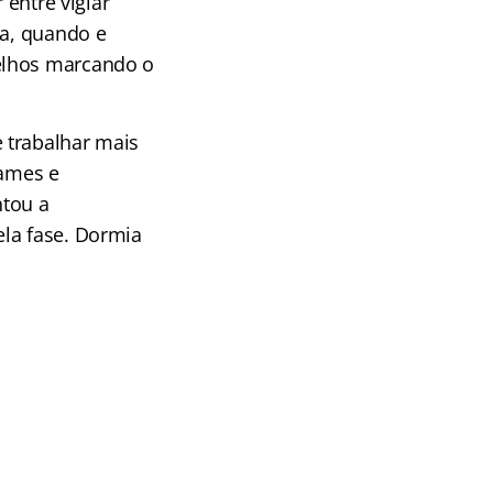
 entre vigiar
ia, quando e
elhos marcando o
 trabalhar mais
xames e
ntou a
ela fase. Dormia