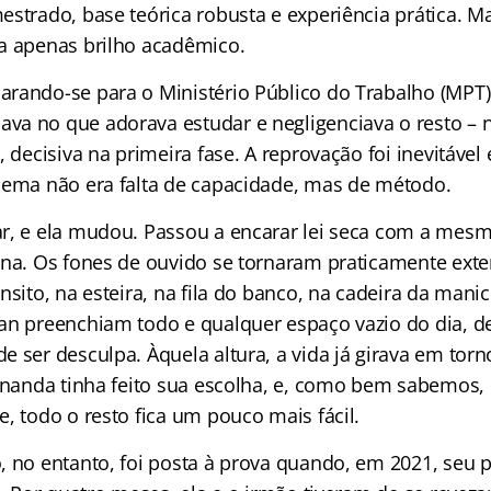
estrado, base teórica robusta e experiência prática. 
a apenas brilho acadêmico.
rando-se para o Ministério Público do Trabalho (MPT),
a no que adorava estudar e negligenciava o resto – n
, decisiva na primeira fase. A reprovação foi inevitável 
lema não era falta de capacidade, mas de método.
r, e ela mudou. Passou a encarar lei seca com a mesm
ina. Os fones de ouvido se tornaram praticamente ext
nsito, na esteira, na fila do banco, na cadeira da manic
an preenchiam todo e qualquer espaço vazio do dia, d
e ser desculpa. Àquela altura, a vida já girava em tor
ernanda tinha feito sua escolha, e, como bem sabemos,
e, todo o resto fica um pouco mais fácil.
, no entanto, foi posta à prova quando, em 2021, seu 