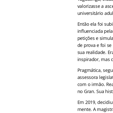
valorizasse a as
universitário adu
Então ela foi su
influenciada pel
petições e simul
de prova e foi s
sua realidade. E
inspirador, mas 
Pragmática, segu
assessora legisla
com o irmão. Real
no Gran. Sua hist
Em 2019, decidi
mente. A magistra