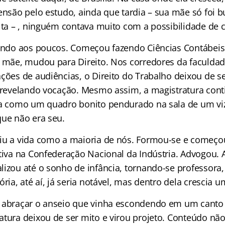
censão pelo estudo, ainda que tardia – sua mãe só foi 
lta – , ninguém contava muito com a possibilidade de c
bindo aos poucos. Começou fazendo Ciências Contábeis
a mãe, mudou para Direito. Nos corredores da faculdad
ações de audiências, o Direito do Trabalho deixou de 
e revelando vocação. Mesmo assim, a magistratura cont
ra como um quadro bonito pendurado na sala de um viz
que não era seu.
iu a vida como a maioria de nós. Formou-se e começou 
tiva na Confederação Nacional da Indústria. Advogou. A
izou até o sonho de infância, tornando-se professora, 
ória, até aí, já seria notável, mas dentro dela crescia
u abraçar o anseio que vinha escondendo em um canto
tura deixou de ser mito e virou projeto. Conteúdo não 