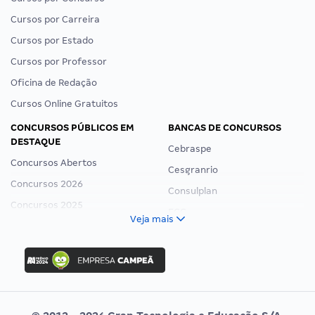
Cursos por Carreira
Cursos por Estado
Cursos por Professor
Oficina de Redação
Cursos Online Gratuitos
CONCURSOS PÚBLICOS EM
BANCAS DE CONCURSOS
DESTAQUE
Cebraspe
Concursos Abertos
Cesgranrio
Concursos 2026
Consulplan
Concursos 2025
FCC
Veja mais
Concurso Nacional Unificado
FGV
Concurso Ibama
Idecan
Concurso MPU
Selecon
Editais publicados
Uniase