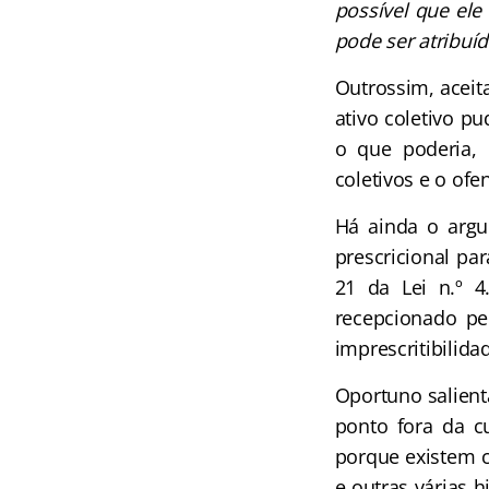
possível que ele
pode ser atribuída
Outrossim, aceita
ativo coletivo pu
o que poderia, i
coletivos e o ofe
Há ainda o argu
prescricional par
21 da Lei n.º 4
recepcionado pel
imprescritibilid
Oportuno salienta
ponto fora da cu
porque existem c
e outras várias 