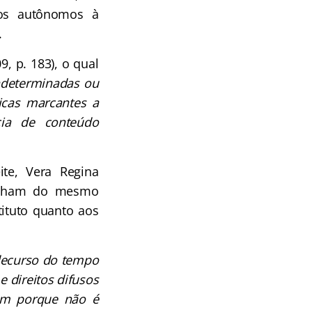
ados autônomos à
.
 p. 183), o qual
indeterminadas ou
icas marcantes a
ncia de conteúdo
ite, Vera Regina
tilham do mesmo
tituto quanto aos
 decurso do tempo
e direitos difusos
sim porque não é