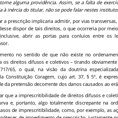
 tome alguma providência. Assim, se a falta de exercíc
 à inércia do titular, não se pode falar nestes institutos
r a prescrição implicaria admitir, por vias transversas
desse dispor de tais direitos, o que ocorreria por mei
nclusive, abrir as portas para conluios entre os l
nsor.
mento no sentido de que não existe no ordenament
a os direitos difusos e coletivos – tirando obviament
.717/65, o qual, na visão da doutrina especializada
a Constituição Coragem, cujo art. 37, § 5º, é expre
ade da pretensão decorrente dos danos causados ao erá
r que a imprescritibilidade de direitos difusos e cole
rva e, portanto, algo totalmente discrepante na ord
asos de imprescritibilidade, como, por exemplo, as aç
hipóteses de impedimento de prescrição, justamente qu