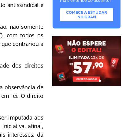
mais entende do assunto!
to antissindical e
COMECE A ESTUDAR
NO GRAN
são, não somente
C), com todos os
 que contrariou a
ade dos direitos
 a observância de
em lei. O direito
 ser imputada aos
niciativa, afinal,
s interesses, da