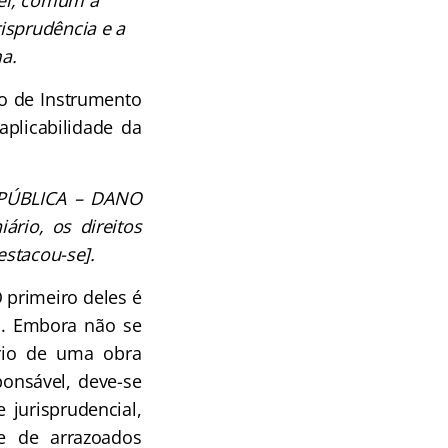
vel, comum a
isprudência e a
a.
vo de Instrumento
aplicabilidade da
PÚBLICA – DANO
rio, os direitos
estacou-se].
 primeiro deles é
o. Embora não se
prio de uma obra
onsável, deve-se
e jurisprudencial,
e de arrazoados