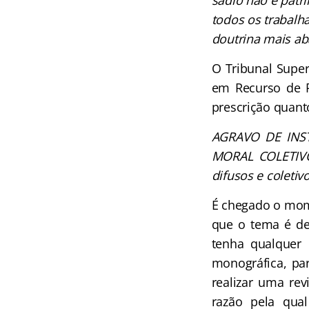
sadio não é patr
todos os trabalh
doutrina mais ab
O Tribunal Super
em Recurso de Re
prescrição quanto
AGRAVO DE INS
MORAL COLETIVO 
difusos e coletiv
É chegado o mome
que o tema é de
tenha qualquer 
monográfica, pa
realizar uma revi
razão pela qua