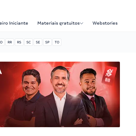
iro Iniciante
Materiais gratuitos
Webstories
O
RR
RS
SC
SE
SP
TO