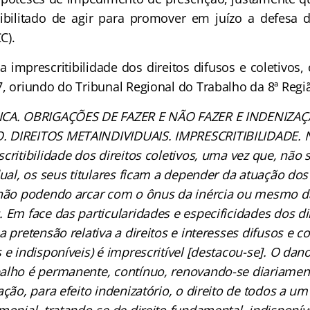
bilitado de agir para promover em juízo a defesa d
C).
a imprescritibilidade dos direitos difusos e coletivos
7, oriundo do Tribunal Regional do Trabalho da 8ª Regi
LICA. OBRIGAÇÕES DE FAZER E NÃO FAZER E INDENIZ
 DIREITOS METAINDIVIDUAIS. IMPRESCRITIBILIDADE. 
critibilidade dos direitos coletivos, uma vez que, não 
dual, os seus titulares ficam a depender da atuação dos
 não podendo arcar com o ônus da inércia ou mesmo d
 Em face das particularidades e especificidades dos di
a pretensão relativa a direitos e interesses difusos e c
 e indisponíveis) é imprescritível [destacou-se]. O da
alho é permanente, contínuo, renovando-se diariamen
ação, para efeito indenizatório, o direito de todos a 