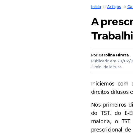
Início
››
Artigos
››
Car
A prescr
Trabalhi
Por
Carolina Hirata
Publicado em
20/02/
3 min. de leitura
Iniciemos com o
direitos difusos e
Nos primeiros di
do TST, do E-ED
maioria, o TST
prescricional de