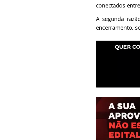
conectados entre 
A segunda razã
encerramento, s
QUER CO