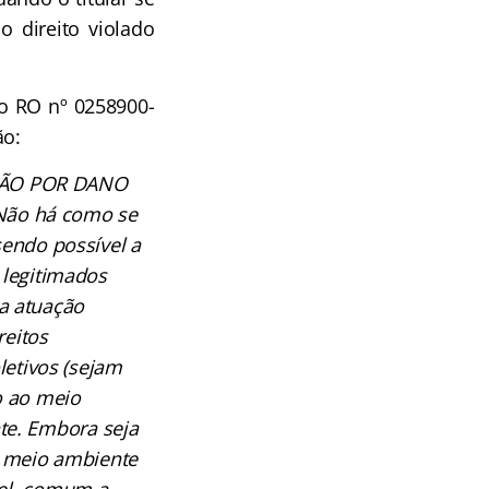
o direito violado
, o RO nº 0258900-
ão:
AÇÃO POR DANO
Não há como se
sendo possível a
 legitimados
a atuação
reitos
oletivos (sejam
no ao meio
te. Embora seja
um meio ambiente