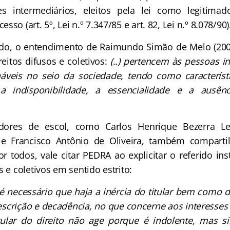
s intermediários, eleitos pela lei como legitim
so (art. 5º, Lei n.º 7.347/85 e art. 82, Lei n.º 8.078/90)
o, o entendimento de Raimundo Simão de Melo (2009,
eitos difusos e coletivos:
(..) pertencem às pessoas 
áveis no seio da sociedade, tendo como característ
e, a indisponibilidade, a essencialidade e a ausê
dores de escol, como Carlos Henrique Bezerra Le
r e Francisco Antônio de Oliveira, também compar
r todos, vale citar PEDRA ao explicitar o referido ins
s e coletivos em sentido estrito:
é necessário que haja a inércia do titular bem como
scrição e decadência, no que concerne aos interesses 
titular do direito não age porque é indolente, mas 