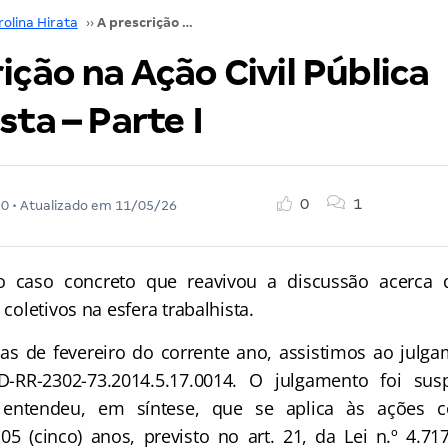
olina Hirata
››
A prescrição na Ação Civil Pública Trabalhista – Parte I
ição na Ação Civil Pública
sta – Parte I
0
1
20
• Atualizado em
11/05/26
 caso concreto que reavivou a discussão acerca 
 coletivos na esfera trabalhista.
as de fevereiro do corrente ano, assistimos ao julga
-RR-2302-73.2014.5.17.0014. O julgamento foi su
 entendeu, em síntese, que se aplica às ações co
 05 (cinco) anos, previsto no art. 21, da Lei n.º 4.71