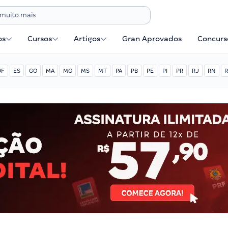
os
Cursos
Artigos
Gran Aprovados
Concurse
DF
ES
GO
MA
MG
MS
MT
PA
PB
PE
PI
PR
RJ
RN
R