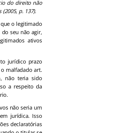
io do direito não
 (2005, p. 137).
, que o legitimado
o do seu não agir,
egitimados ativos
o jurídico prazo
e o malfadado art.
, não teria sido
sso a respeito da
rio.
tivos não seria um
em jurídica. Isso
ões declaratórias
ando o titular se