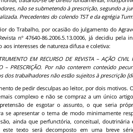
imonial, tratando-se de direito fundamental, indisponí
adores, não se submetendo à prescrição, segundo a jur
alizada. Precedentes do colendo TST e da egrégia Turm
ior do Trabalho, por ocasião do julgamento do Agra
vista nº 47640-86.2006.5.13.0006, já decidiu pela in
 aos interesses de natureza difusa e coletiva:
TRUMENTO EM RECURSO DE REVISTA – AÇÃO CIVIL 
– PRESCRIÇÃO. Por não conterem conteúdo pecuniá
os dos trabalhadores não estão sujeitos à prescrição [d
nto de pedir desculpas ao leitor, por dois motivos. O
mais complexo e não se compraz a um único artig
pretensão de esgotar o assunto, o que seria pró
ra se apresentar o tema de modo minimamente resp
são, ainda que perfunctória, conceitual, doutrinária 
l este texto será decomposto em uma breve séri