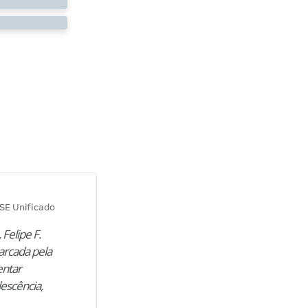
Diana M.
SE Unificado
Concurso SEPLAG CE
 Felipe F.
“Natural de Juazeiro do Norte (CE),
arcada pela
M. encontrou nos estudos o cami
entar
para construir uma nova fase da vi
lescência,
profissional. Após…”