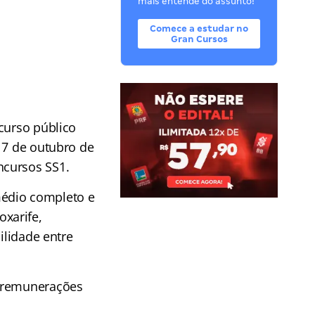
mais entende do assunto!
Comece a estudar no
Gran Cursos
curso público
17 de outubro de
ncursos SS1.
édio completo e
xarife,
ilidade entre
m remunerações