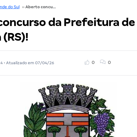
nde do Sul
››
Aberto concurso da Prefeitura de Ibarama (RS)!
concurso da Prefeitura de
 (RS)!
0
0
14
• Atualizado em
07/04/26