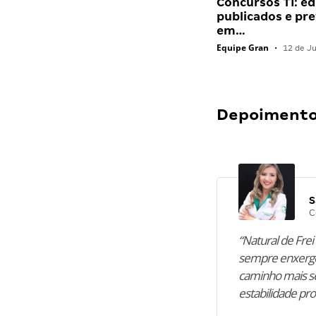
Concursos TI: ed
publicados e pre
em…
Equipe Gran
•
12 de J
Depoimentos
S
C
“Natural de Frei 
sempre enxergo
caminho mais se
estabilidade pro