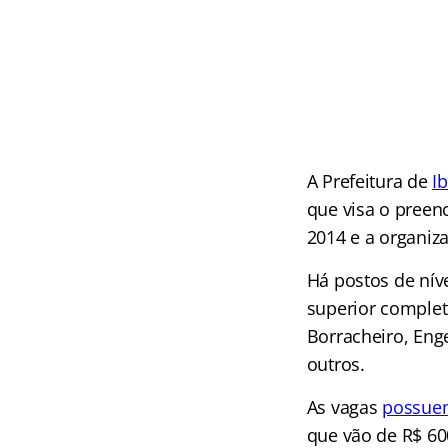
A Prefeitura de
I
que visa o preen
2014 e a organiz
Há postos de nív
superior complet
Borracheiro, Enge
outros.
As vagas
possu
que vão de R$ 600