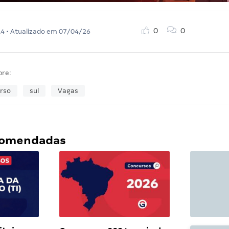
0
0
14
• Atualizado em
07/04/26
bre:
rso
sul
Vagas
ecomendadas