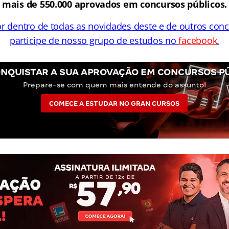
mais de 550.000 aprovados em concursos públicos.
or dentro de todas as novidades deste e de outros con
participe de nosso grupo de estudos no
facebook
.
NQUISTAR A SUA APROVAÇÃO EM CONCURSOS P
Prepare-se com quem mais entende do assunto!
COMECE A ESTUDAR NO GRAN CURSOS