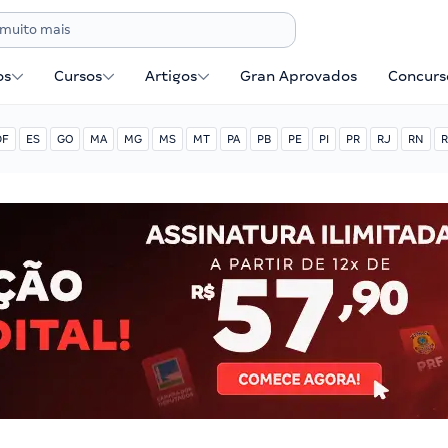
os
Cursos
Artigos
Gran Aprovados
Concurse
DF
ES
GO
MA
MG
MS
MT
PA
PB
PE
PI
PR
RJ
RN
R