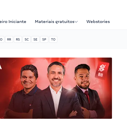
iro Iniciante
Materiais gratuitos
Webstories
O
RR
RS
SC
SE
SP
TO