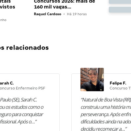
itais
Concursos 2026: mais de
vistos
160 mil vagas…
Raquel Cardoso
•
Há 19 horas
unho
 relacionados
arah C.
Felipe F.
oncurso Enfermeiro PSF
Concurso T
Paulo (SE), Sarah C.
“Natural de Boa Vista (RR),
u os estudos como o
construiu uma história m
guro para conquistar
perseverança. Após enfr
fissional. Após o…”
dificuldades ainda na ado
decidiu recomeçar a…”