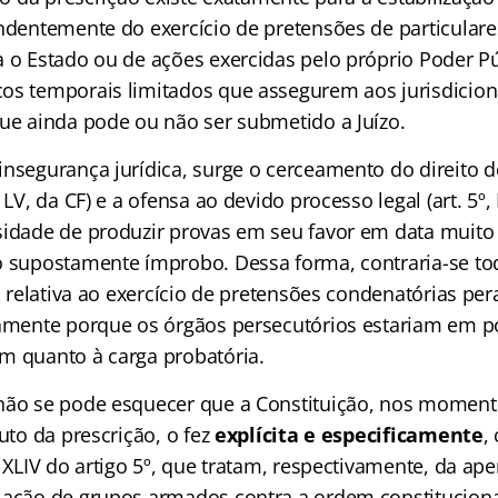
endentemente do exercício de pretensões de particulare
a o Estado ou de ações exercidas pelo próprio Poder Pú
os temporais limitados que assegurem aos jurisdici
que ainda pode ou não ser submetido a Juízo.
insegurança jurídica, surge o cerceamento do direito 
 LV, da CF) e a ofensa ao devido processo legal (art. 5º, 
sidade de produzir provas em seu favor em data muito 
o supostamente ímprobo. Dessa forma, contraria-se tod
ra relativa ao exercício de pretensões condenatórias pe
damente porque os órgãos persecutórios estariam em p
m quanto à carga probatória.
 não se pode esquecer que a Constituição, nos momen
tuto da prescrição, o fez
explícita e especificamente
,
e XLIV do artigo 5º, que tratam, respectivamente, da a
 ação de grupos armados contra a ordem constituciona