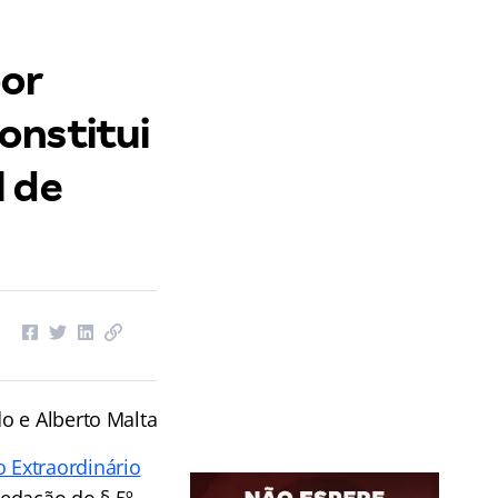
por
onstitui
l de
do e Alberto Malta
 Extraordinário