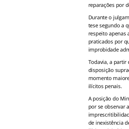
reparações por de
Durante o julgame
tese segundo a qua
respeito apenas 
praticados por qu
improbidade admi
Todavia, a partir
disposição supra
momento maiores 
ilícitos penais.
A posição do Min
por se observar 
imprescritibilid
de inexistência 