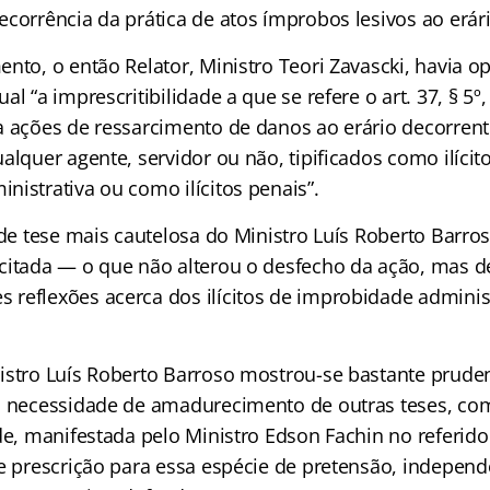
corrência da prática de atos ímprobos lesivos ao erári
nto, o então Relator, Ministro Teori Zavascki, havia o
l “a imprescritibilidade a que se refere o art. 37, § 5º,
a ações de ressarcimento de danos ao erário decorrent
alquer agente, servidor ou não, tipificados como ilícit
nistrativa ou como ilícitos penais”.
 de tese mais cautelosa do Ministro Luís Roberto Barro
citada — o que não alterou o desfecho da ação, mas d
reflexões acerca dos ilícitos de improbidade administ
istro Luís Roberto Barroso mostrou-se bastante prude
a necessidade de amadurecimento de outras teses, com
ade, manifestada pelo Ministro Edson Fachin no referid
de prescrição para essa espécie de pretensão, indepe