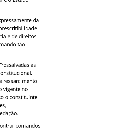
 expressamente da
rescritibilidade
ia e de direitos
omando tão
“ressalvadas as
onstitucional.
e ressarcimento
o vigente no
o o constituinte
es,
redação.
ncontrar comandos