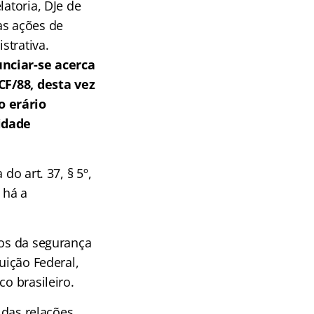
latoria, DJe de
 as ações de
strativa.
unciar-se acerca
CF/88, desta vez
o erário
idade
do art. 37, § 5º,
 há a
ios da segurança
uição Federal,
o brasileiro.
 das relações