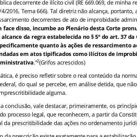
blica decorrente de ilícito civil (RE 669.069, de minha re
/4/2016, Tema 666). Tal diretriz não alcança, portanto,
ssarcimento decorrentes de ato de improbidade admini
 face disso, incumbe ao Plenário desta Corte pron
 alcance da regra estabelecida no § 5º do art. 37 da 
pecificamente quanto às ações de ressarcimento a
ndadas em atos tipificados como ilícitos de improb
2
ministrativa
.”
(Grifos acrescidos)
tica, é preciso refletir sobre o real conteúdo da norma 
ederal, do qual se percebe, em análise detida, que não
mprescritibilidade alguma.
sa conclusão, vale destacar, primeiramente, os princíp
ido processo legal, que reconhecem, a partir da Constit
l da prescritibilidade das ações no ordenamento jurídic
uto da prescrição existe exatamente para a estabilização