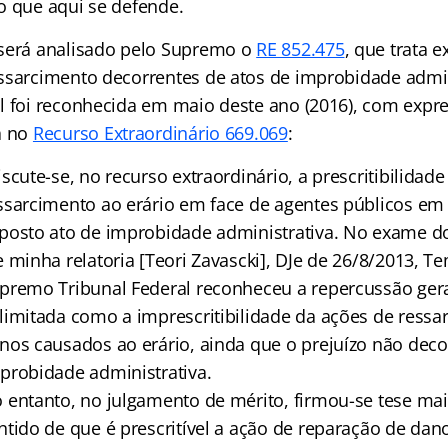
, o que aqui se defende.
será analisado pelo Supremo o
RE 852.475
, que trata 
ssarcimento decorrentes de atos de improbidade admin
l foi reconhecida em maio deste ano (2016), com expre
a no
Recurso Extraordinário 669.069
:
iscute-se, no recurso extraordinário, a prescritibilidad
ssarcimento ao erário em face de agentes públicos em
posto ato de improbidade administrativa. No exame d
e minha relatoria [Teori Zavascki], DJe de 26/8/2013, Te
premo Tribunal Federal reconheceu a repercussão gera
limitada como a imprescritibilidade da ações de ressa
nos causados ao erário, ainda que o prejuízo não deco
probidade administrativa.
 entanto, no julgamento de mérito, firmou-se tese mais
ntido de que é prescritível a ação de reparação de dan