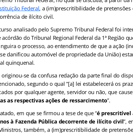
emo Tribunal Federal, no qual se discutia, a partir da 
tituição Federal
, a (im)prescritibilidade de pretensõe
rrência de ilícito civil.
urso analisado pelo Supremo Tribunal Federal foi inte
 acórdão do Tribunal Regional Federal da 1ª Região q
inguira o processo, ao entendimento de que a ação (i
se danificou automóvel de propriedade da União) estar
nal quinquenal.
originou-se da confusa redação da parte final do dispo
ncionado, segundo o qual “[a] lei estabelecerá os pra
ticados por qualquer agente, servidor ou não, que caus
as as respectivas ações de ressarcimento
”.
tado, em que se firmou a tese de que “
é prescritível
os à Fazenda Pública decorrente de ilícito civil
”, 
Ministros, também, a (im)prescritibilidade de pretensõ