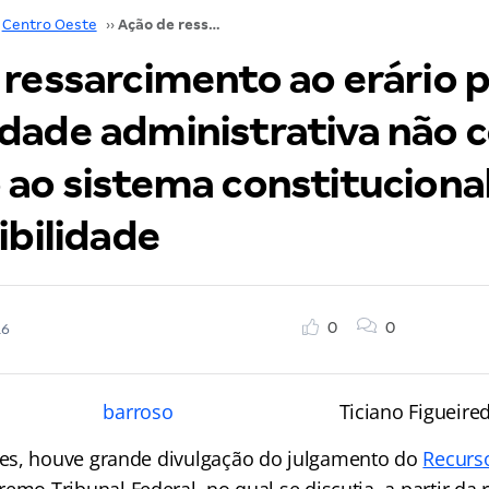
Centro Oeste
››
Ação de ressarcimento ao erário por improbidade administrativa não constitui exceção ao sistema constitucional de prescritibilidade
 ressarcimento ao erário 
dade administrativa não c
 ao sistema constituciona
ibilidade
0
0
16
Ticiano Figueire
es, houve grande divulgação do julgamento do
Recurso