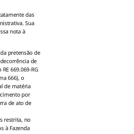
exatamente das
istrativa. Sua
ssa nota à
e da pretensão de
 decorrência de
o RE 669.069-RG
ma 666), o
l de matéria
rcimento por
rra de ato de
 restrita, no
os à Fazenda