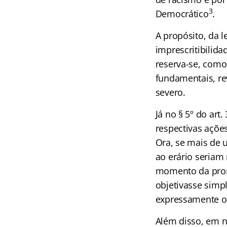
3
Democrático
.
A propósito, da 
imprescritibilida
reserva-se, como 
fundamentais, re
severo.
Já no § 5º do ar
respectivas ações
Ora, se mais de 
ao erário seriam 
momento da promu
objetivasse simp
expressamente o 
Além disso, em n