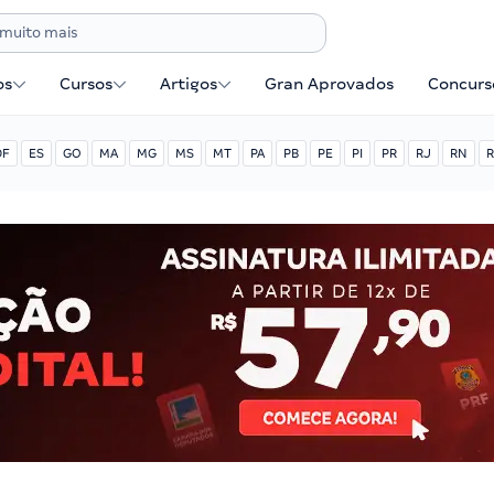
os
Cursos
Artigos
Gran Aprovados
Concurse
DF
ES
GO
MA
MG
MS
MT
PA
PB
PE
PI
PR
RJ
RN
R