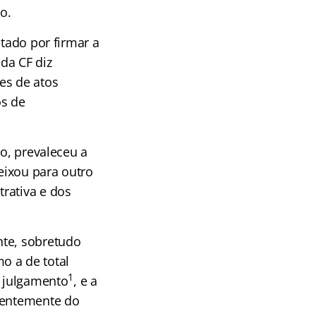
o.
ptado por firmar a
 da CF diz
es de atos
os de
so, prevaleceu a
eixou para outro
rativa e dos
nte, sobretudo
o a de total
1
o julgamento
, e a
ndentemente do