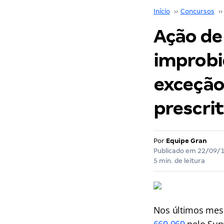
Início
››
Concursos
››
Ação de
improbi
exceção
prescrit
Por
Equipe Gran
Publicado em
22/09/
5 min. de leitura
Nos últimos mes