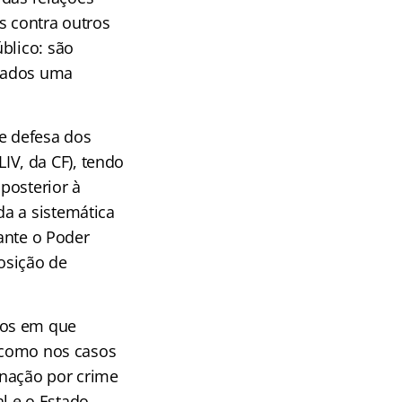
s contra outros
blico: são
onados uma
de defesa dos
LIV, da CF), tendo
posterior à
a a sistemática
rante o Poder
osição de
tos em que
 como nos casos
penação por crime
l e o Estado