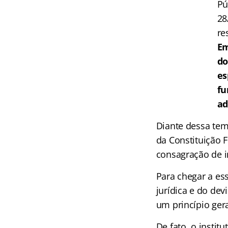
Pú
28
re
Em
do
es
fu
ad
Diante dessa temá
da Constituição F
consagração de i
Para chegar a es
jurídica e do dev
um princípio gera
De fato, o instit