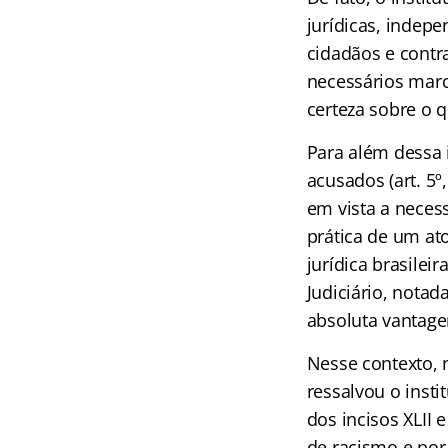
jurídicas, indep
cidadãos e contr
necessários marc
certeza sobre o 
Para além dessa 
acusados (art. 5º,
em vista a neces
prática de um at
jurídica brasilei
Judiciário, nota
absoluta vantage
Nesse contexto,
ressalvou o insti
dos incisos XLII 
de racismo e por