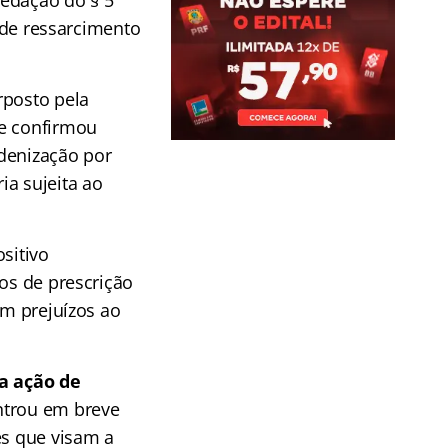
redação do § 5º
s de ressarcimento
rposto pela
ue confirmou
ndenização por
ia sujeita ao
sitivo
zos de prescrição
em prejuízos ao
 a ação de
entrou em breve
es que visam a