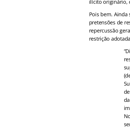
ilícito originário
Pois bem. Ainda 
pretensões de re
repercussão gera
restrição adotad
“D
re
su
(d
Su
de
da
im
No
se