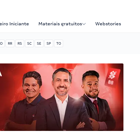
iro Iniciante
Materiais gratuitos
Webstories
O
RR
RS
SC
SE
SP
TO