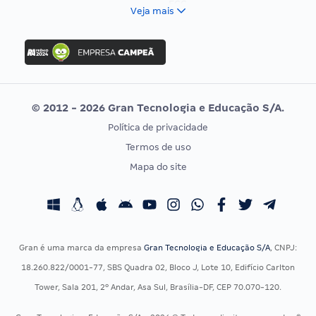
FCC
Veja mais
Concurso Nacional Unificado
FGV
Concurso Ibama
Idecan
Concurso MPU
Selecon
Editais publicados
Uniase
© 2012 - 2026 Gran Tecnologia e Educação S/A.
Vunesp
Política de privacidade
CONCURSOS POR PROFISSÃO
EXAME DE ORDEM
Termos de uso
Concursos Administrativos
OAB
Mapa do site
Concursos Educação
Prova OAB
Concursos Fiscais
Calendário OAB
Concursos Jurídicos
Questões OAB
Concursos Militares
Recursos OAB
Gran é uma marca da empresa
Gran Tecnologia e Educação S/A
, CNPJ:
Concursos Policiais
Exame de Ordem
18.260.822/0001-77, SBS Quadra 02, Bloco J, Lote 10, Edifício Carlton
Concursos Saúde
Tower, Sala 201, 2º Andar, Asa Sul, Brasília-DF, CEP 70.070-120.
Concursos Tribunais