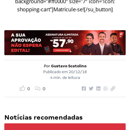
background=”#ff0000″ size=”7″ icon=”icon:
shopping-cart”]Matricule-se![/su_button]
Por
Gustavo Scatolino
Publicado em
20/12/18
4 min. de leitura
0
0
Notícias recomendadas