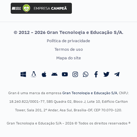
Concurso Ibama
Idecan
Concurso MPU
Selecon
Editais publicados
Uniase
© 2012 - 2026 Gran Tecnologia e Educação S/A.
Vunesp
Política de privacidade
CONCURSOS POR PROFISSÃO
EXAME DE ORDEM
Termos de uso
Concursos Administrativos
OAB
Mapa do site
Concursos Educação
Prova OAB
Concursos Fiscais
Calendário OAB
Concursos Jurídicos
Questões OAB
Concursos Militares
Recursos OAB
Gran é uma marca da empresa
Gran Tecnologia e Educação S/A
, CNPJ:
Concursos Policiais
Exame de Ordem
18.260.822/0001-77, SBS Quadra 02, Bloco J, Lote 10, Edifício Carlton
Concursos Saúde
Tower, Sala 201, 2º Andar, Asa Sul, Brasília-DF, CEP 70.070-120.
Concursos Tribunais
Gran Tecnologia e Educação S/A - 2026 © Todos os direitos reservados ®
Residência Multiprofissional