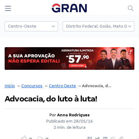
Início
››
Concursos
››
Centro Oeste
››
Advocacia, do luto à luta!
Advocacia, do luto à luta!
Por
Anna Rodrigues
Publicado em
28/05/16
2 min. de leitura