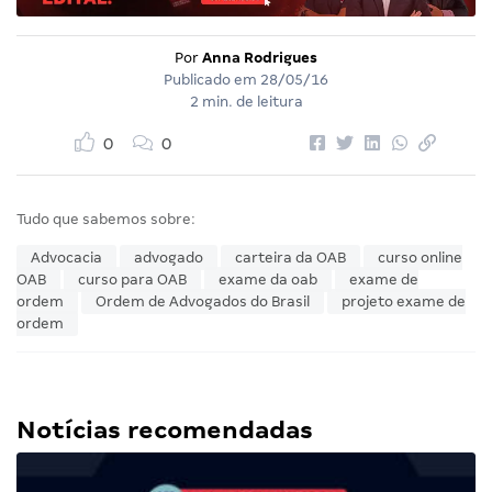
Por
Anna Rodrigues
Publicado em
28/05/16
2 min. de leitura
0
0
Tudo que sabemos sobre:
Advocacia
advogado
carteira da OAB
curso online
OAB
curso para OAB
exame da oab
exame de
ordem
Ordem de Advogados do Brasil
projeto exame de
ordem
Notícias recomendadas