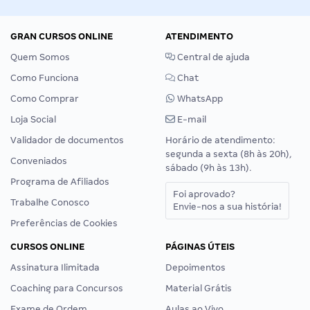
GRAN CURSOS ONLINE
ATENDIMENTO
Quem Somos
Central de ajuda
Como Funciona
Chat
Como Comprar
WhatsApp
Loja Social
E-mail
Validador de documentos
Horário de atendimento:
segunda a sexta (8h às 20h),
Conveniados
sábado (9h às 13h).
Programa de Afiliados
Foi aprovado?
Trabalhe Conosco
Envie-nos a sua história!
Preferências de Cookies
CURSOS ONLINE
PÁGINAS ÚTEIS
Assinatura Ilimitada
Depoimentos
Coaching para Concursos
Material Grátis
Exame de Ordem
Aulas ao Vivo