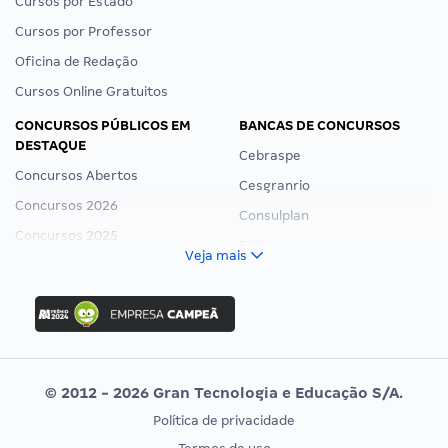
Cursos por Estado
Cursos por Professor
Oficina de Redação
Cursos Online Gratuitos
CONCURSOS PÚBLICOS EM
BANCAS DE CONCURSOS
DESTAQUE
Cebraspe
Concursos Abertos
Cesgranrio
Concursos 2026
Consulplan
Concursos 2025
FCC
Veja mais
Concurso Nacional Unificado
FGV
Concurso Ibama
Idecan
Concurso MPU
Selecon
Editais publicados
Uniase
© 2012 - 2026 Gran Tecnologia e Educação S/A.
Vunesp
Política de privacidade
CONCURSOS POR PROFISSÃO
EXAME DE ORDEM