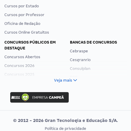
Cursos por Estado
Cursos por Professor
Oficina de Redação
Cursos Online Gratuitos
CONCURSOS PÚBLICOS EM
BANCAS DE CONCURSOS
DESTAQUE
Cebraspe
Concursos Abertos
Cesgranrio
Concursos 2026
Consulplan
Concursos 2025
FCC
Veja mais
Concurso Nacional Unificado
FGV
Concurso Ibama
Idecan
Concurso MPU
Selecon
Editais publicados
Uniase
© 2012 - 2026 Gran Tecnologia e Educação S/A.
Vunesp
Política de privacidade