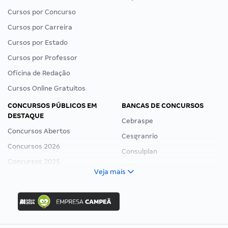
Cursos por Concurso
Cursos por Carreira
Cursos por Estado
Cursos por Professor
Oficina de Redação
Cursos Online Gratuitos
CONCURSOS PÚBLICOS EM
BANCAS DE CONCURSOS
DESTAQUE
Cebraspe
Concursos Abertos
Cesgranrio
Concursos 2026
Consulplan
Concursos 2025
FCC
Veja mais
Concurso Nacional Unificado
FGV
Concurso Ibama
Idecan
Concurso MPU
Selecon
Editais publicados
Uniase