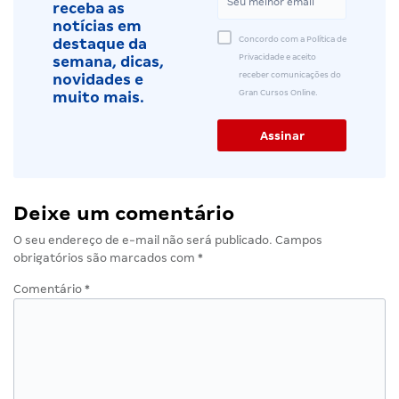
receba as
notícias em
Concordo com a Política de
destaque da
Privacidade e aceito
semana, dicas,
receber comunicações do
novidades e
Gran Cursos Online.
muito mais.
Deixe um comentário
O seu endereço de e-mail não será publicado.
Campos
obrigatórios são marcados com
*
Comentário
*