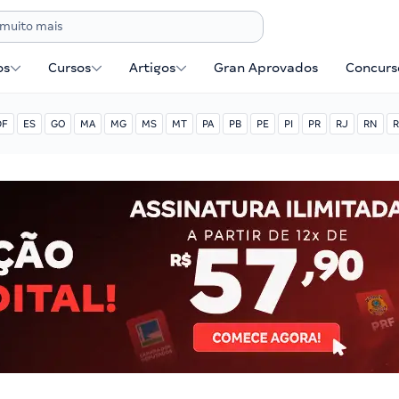
os
Cursos
Artigos
Gran Aprovados
Concurse
DF
ES
GO
MA
MG
MS
MT
PA
PB
PE
PI
PR
RJ
RN
R