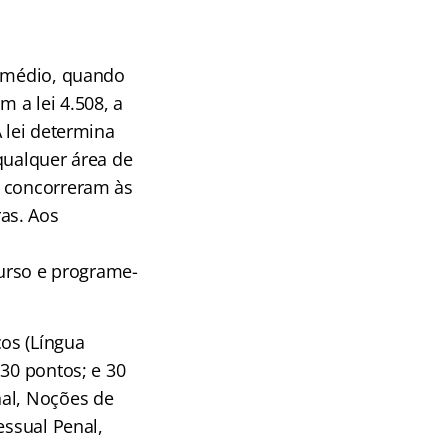
o médio, quando
m a lei 4.508, a
 lei determina
qualquer área de
) concorreram às
as. Aos
curso e programe-
os (Língua
 30 pontos; e 30
nal, Noções de
essual Penal,