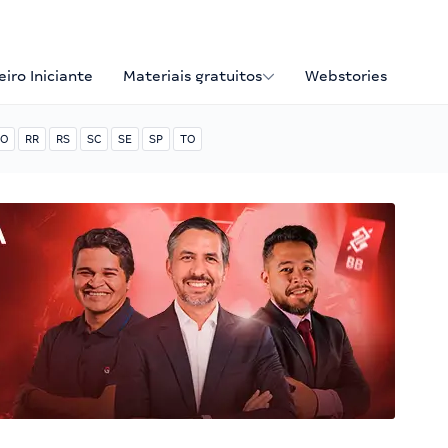
iro Iniciante
Materiais gratuitos
Webstories
O
RR
RS
SC
SE
SP
TO