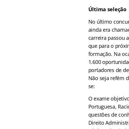
Última seleção
No último concur
ainda era chamado
carreira passou a
que para o próxi
formação. Na oca
1.600 oportunida
portadores de de
Não seja refém do
se:
O exame objetivo
Portuguesa, Racio
questões de conh
Direito Administr