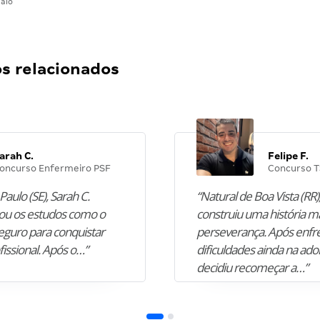
aio
 relacionados
arah C.
Felipe F.
oncurso Enfermeiro PSF
Concurso T
Paulo (SE), Sarah C.
“Natural de Boa Vista (RR),
u os estudos como o
construiu uma história m
guro para conquistar
perseverança. Após enfr
fissional. Após o…”
dificuldades ainda na ado
decidiu recomeçar a…”