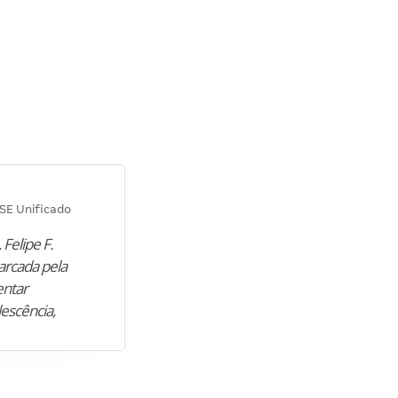
Diana M.
SE Unificado
Concurso SEPLAG CE
 Felipe F.
“Natural de Juazeiro do Norte (CE),
arcada pela
M. encontrou nos estudos o cami
entar
para construir uma nova fase da vi
lescência,
profissional. Após…”