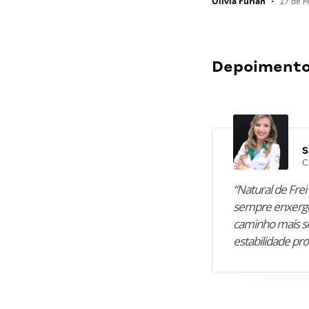
Olivia Furlan
•
17 de M
Depoimentos
S
C
“Natural de Frei 
sempre enxergo
caminho mais se
estabilidade pro