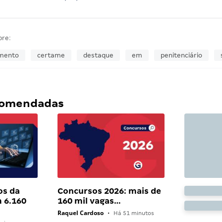
bre:
mento
certame
destaque
em
penitenciário
ecomendadas
os da
Concursos 2026: mais de
 6.160
160 mil vagas…
Raquel Cardoso
•
Há 51 minutos