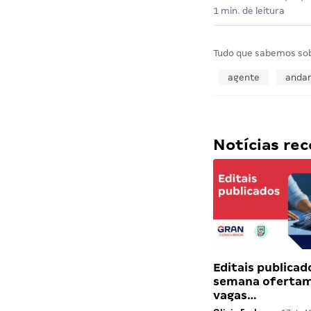
1 min. de leitura
Tudo que sabemos so
agente
anda
Notícias r
Editais publicad
semana ofertam
vagas…