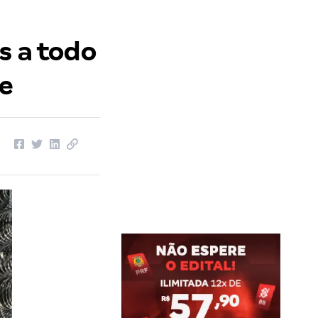
s a todo
te