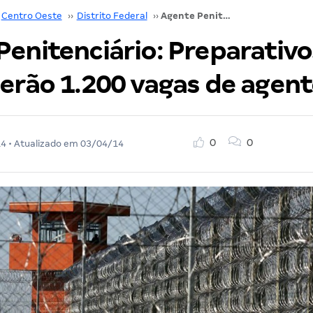
Centro Oeste
››
Distrito Federal
››
Agente Penitenciário: Preparativos a todo vapor! Serão 1.200 vagas de agente
enitenciário: Preparativo
Serão 1.200 vagas de agen
0
0
14
• Atualizado em
03/04/14