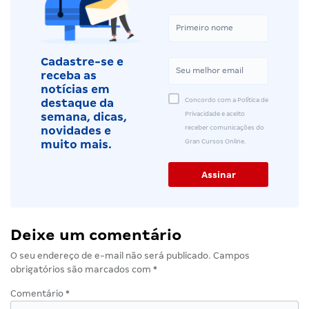
Cadastre-se e
receba as
notícias em
Concordo com a Política de
destaque da
Privacidade e aceito
semana, dicas,
receber comunicações do
novidades e
Gran Cursos Online.
muito mais.
Deixe um comentário
O seu endereço de e-mail não será publicado.
Campos
obrigatórios são marcados com
*
Comentário
*