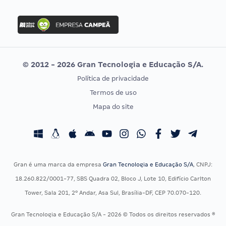
Concurso Nacional Unificado
FGV
Concurso Ibama
Idecan
Concurso MPU
Selecon
Editais publicados
Uniase
© 2012 - 2026 Gran Tecnologia e Educação S/A.
Vunesp
Política de privacidade
CONCURSOS POR PROFISSÃO
EXAME DE ORDEM
Termos de uso
Concursos Administrativos
OAB
Mapa do site
Concursos Educação
Prova OAB
Concursos Fiscais
Calendário OAB
Concursos Jurídicos
Questões OAB
Concursos Militares
Recursos OAB
Gran é uma marca da empresa
Gran Tecnologia e Educação S/A
, CNPJ:
Concursos Policiais
Exame de Ordem
18.260.822/0001-77, SBS Quadra 02, Bloco J, Lote 10, Edifício Carlton
Concursos Saúde
Tower, Sala 201, 2º Andar, Asa Sul, Brasília-DF, CEP 70.070-120.
Concursos Tribunais
Gran Tecnologia e Educação S/A - 2026 © Todos os direitos reservados ®
Residência Multiprofissional