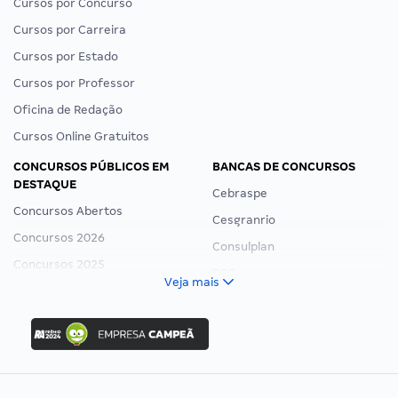
Cursos por Concurso
Cursos por Carreira
Cursos por Estado
Cursos por Professor
Oficina de Redação
Cursos Online Gratuitos
CONCURSOS PÚBLICOS EM
BANCAS DE CONCURSOS
DESTAQUE
Cebraspe
Concursos Abertos
Cesgranrio
Concursos 2026
Consulplan
Concursos 2025
FCC
Veja mais
Concurso Nacional Unificado
FGV
Concurso Ibama
Idecan
Concurso MPU
Selecon
Editais publicados
Uniase