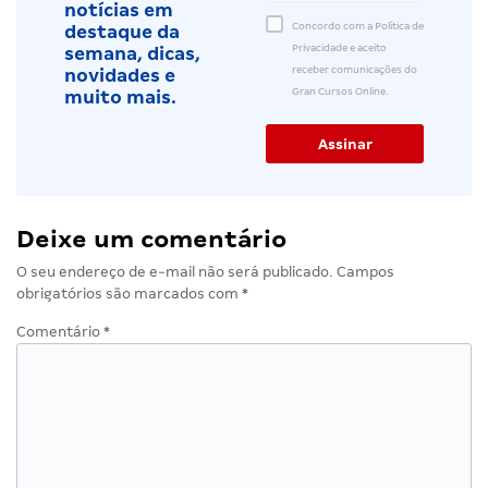
notícias em
Concordo com a Política de
destaque da
Privacidade e aceito
semana, dicas,
receber comunicações do
novidades e
Gran Cursos Online.
muito mais.
Deixe um comentário
O seu endereço de e-mail não será publicado.
Campos
obrigatórios são marcados com
*
Comentário
*