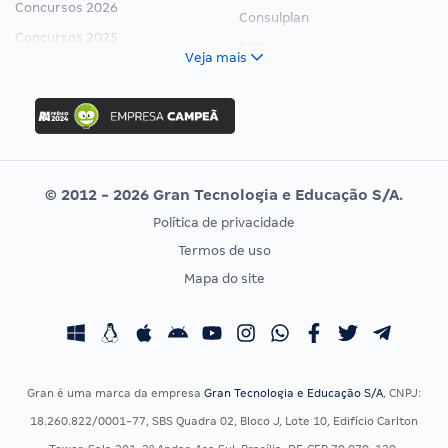
Concursos 2026
Consulplan
Concursos 2025
FCC
Veja mais
Concurso Nacional Unificado
FGV
Concurso Ibama
Idecan
Concurso MPU
Selecon
Editais publicados
Uniase
© 2012 - 2026 Gran Tecnologia e Educação S/A.
Vunesp
Política de privacidade
CONCURSOS POR PROFISSÃO
EXAME DE ORDEM
Termos de uso
Concursos Administrativos
OAB
Mapa do site
Concursos Educação
Prova OAB
Concursos Fiscais
Calendário OAB
Concursos Jurídicos
Questões OAB
Concursos Militares
Recursos OAB
Gran é uma marca da empresa
Gran Tecnologia e Educação S/A
, CNPJ:
Concursos Policiais
Exame de Ordem
18.260.822/0001-77, SBS Quadra 02, Bloco J, Lote 10, Edifício Carlton
Concursos Saúde