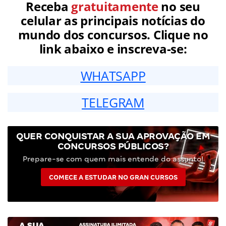
Receba
gratuitamente
no seu
celular as principais notícias do
mundo dos concursos. Clique no
link abaixo e inscreva-se:
WHATSAPP
TELEGRAM
QUER CONQUISTAR A SUA APROVAÇÃO EM
CONCURSOS PÚBLICOS?
Prepare-se com quem mais entende do assunto!
COMECE A ESTUDAR NO GRAN CURSOS