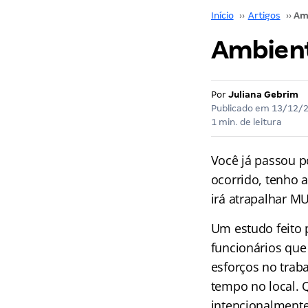
Início
››
Artigos
››
Ambient
Por
Juliana Gebrim
Publicado em
13/12/
1 min. de leitura
Você já passou p
ocorrido, tenho 
irá atrapalhar M
Um estudo feito 
funcionários que
esforços no trab
tempo no local. 
intencionalmente