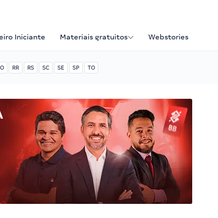
iro Iniciante
Materiais gratuitos
Webstories
O
RR
RS
SC
SE
SP
TO