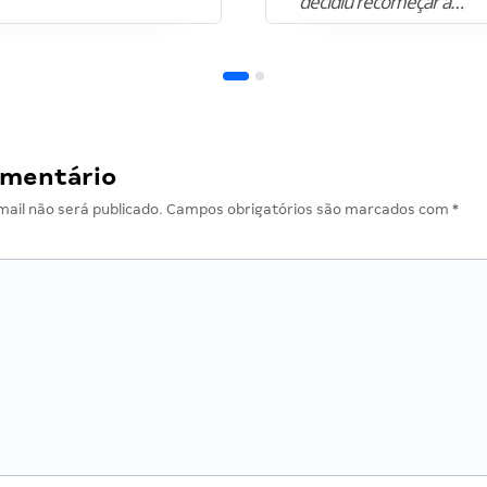
decidiu recomeçar a…”
omentário
ail não será publicado.
Campos obrigatórios são marcados com
*