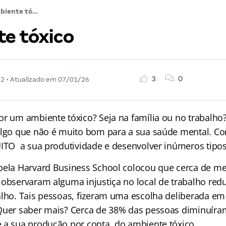
Ambiente tóxico
e tóxico
3
0
22
• Atualizado em
07/01/26
or um ambiente tóxico? Seja na família ou no trabalho
algo que não é muito bom para a sua saúde mental. Com
UITO a sua produtividade e desenvolver inúmeros tipos
pela Harvard Business School colocou que cerca de m
 observaram alguma injustiça no local de trabalho red
alho. Tais pessoas, fizeram uma escolha deliberada e
Quer saber mais? Cerca de 38% das pessoas diminuíra
 a sua produção por conta do ambiente tóxico.