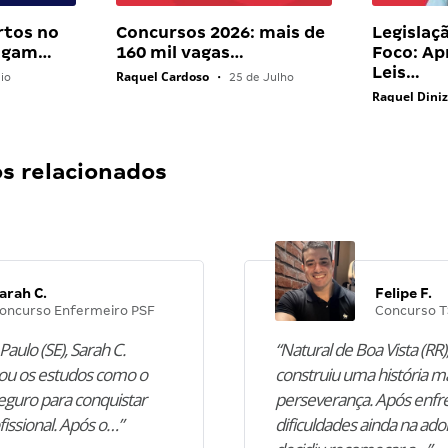
rtos no
Concursos 2026: mais de
Legislaç
pagam…
160 mil vagas…
Foco: A
Leis…
Raquel Cardoso
io
•
25 de Julho
Raquel Dini
 relacionados
arah C.
Felipe F.
oncurso Enfermeiro PSF
Concurso T
Paulo (SE), Sarah C.
“Natural de Boa Vista (RR),
u os estudos como o
construiu uma história m
guro para conquistar
perseverança. Após enfr
fissional. Após o…”
dificuldades ainda na ado