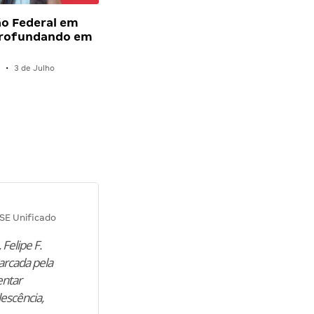
ão Federal em
profundando em
z
•
3 de Julho
Diana M.
SE Unificado
Concurso SEPLAG CE
 Felipe F.
“Natural de Juazeiro do Norte (CE),
arcada pela
M. encontrou nos estudos o cami
entar
para construir uma nova fase da vi
lescência,
profissional. Após…”