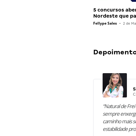
5 concursos abe
Nordeste que 
Fellype Sales
•
2 de Ma
Depoimentos
S
C
“Natural de Frei 
sempre enxergo
caminho mais se
estabilidade pro