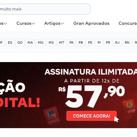
os
Cursos
Artigos
Gran Aprovados
Concurse
DF
ES
GO
MA
MG
MS
MT
PA
PB
PE
PI
PR
RJ
RN
R