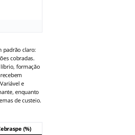
 padrão claro:
tões cobradas.
líbrio, formação
m recebem
Variável e
hante, enquanto
temas de custeio.
Cebraspe (%)