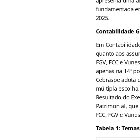
apresenta uma an
fundamentada em 
2025.
Contabilidade G
Em Contabilidade
quanto aos assun
FGV, FCC e Vunes
apenas na 14ª po
Cebraspe adota o
múltipla escolha
Resultado do Exe
Patrimonial, qu
FCC, FGV e Vunes
Tabela 1: Temas