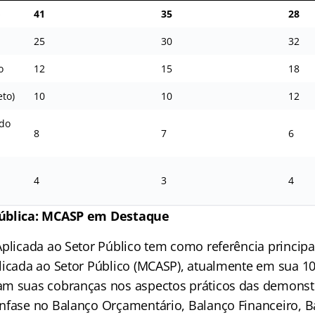
o
41
35
28
25
30
32
o
12
15
18
eto)
10
10
12
ado
8
7
6
4
3
4
Pública: MCASP em Destaque
Aplicada ao Setor Público tem como referência princip
licada ao Setor Público (MCASP), atualmente em sua 10ª
am suas cobranças nos aspectos práticos das demonst
nfase no Balanço Orçamentário, Balanço Financeiro, B