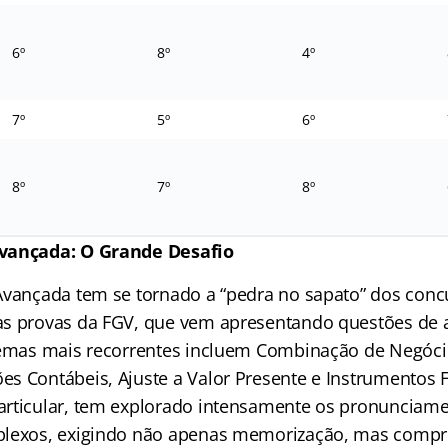
6º
8º
4º
7º
5º
6º
8º
7º
8º
vançada: O Grande Desafio
Avançada tem se tornado a “pedra no sapato” dos concu
s provas da FGV, que vem apresentando questões de a
temas mais recorrentes incluem Combinação de Negóci
s Contábeis, Ajuste a Valor Presente e Instrumentos F
rticular, tem explorado intensamente os pronunciame
plexos, exigindo não apenas memorização, mas comp