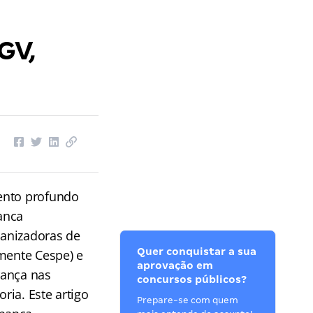
GV,
mento profundo
anca
ganizadoras de
Quer conquistar a sua
rmente Cespe) e
aprovação em
rança nas
concursos públicos?
ria. Este artigo
Prepare-se com quem