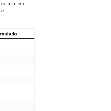
 seu foco em
cos.
umulado