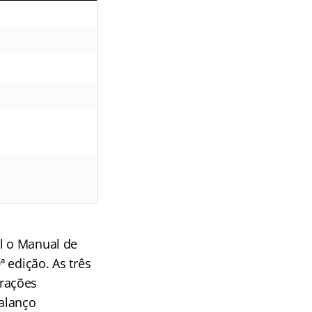
al o Manual de
 edição. As três
rações
alanço