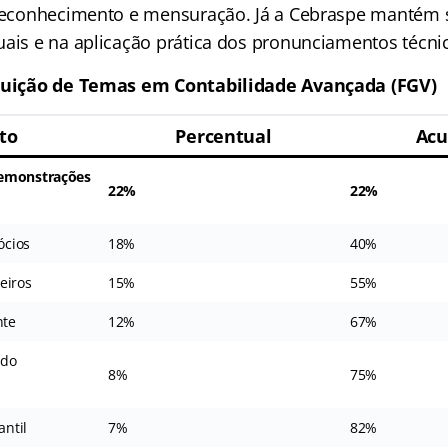
 reconhecimento e mensuração. Já a Cebraspe mantém
uais e na aplicação prática dos pronunciamentos técni
ibuição de Temas em Contabilidade Avançada (FGV)
to
Percentual
Ac
Demonstrações
22%
22%
ócios
18%
40%
eiros
15%
55%
nte
12%
67%
ado
8%
75%
ntil
7%
82%