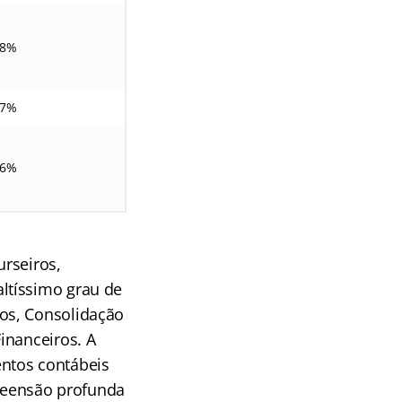
8%
7%
6%
rseiros,
ltíssimo grau de
os, Consolidação
inanceiros. A
ntos contábeis
reensão profunda