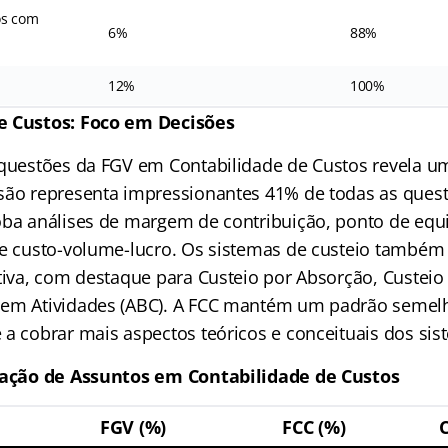
os com
6%
88%
12%
100%
e Custos: Foco em Decisões
 questões da FGV em Contabilidade de Custos revela um
são representa impressionantes 41% de todas as ques
oba análises de margem de contribuição, ponto de equi
se custo-volume-lucro. Os sistemas de custeio també
tiva, com destaque para Custeio por Absorção, Custeio 
 em Atividades (ABC). A FCC mantém um padrão semel
 a cobrar mais aspectos teóricos e conceituais dos sis
ização de Assuntos em Contabilidade de Custos
FGV (%)
FCC (%)