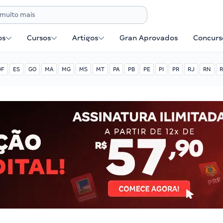
os
Cursos
Artigos
Gran Aprovados
Concurse
DF
ES
GO
MA
MG
MS
MT
PA
PB
PE
PI
PR
RJ
RN
R