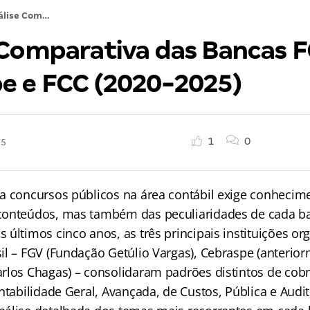
Análise Comparativa das Bancas FGV, Cebraspe e FCC (2020-2025)
 Comparativa das Bancas F
e e FCC (2020-2025)
1
0
25
a concursos públicos na área contábil exige conheci
conteúdos, mas também das peculiaridades de cada b
últimos cinco anos, as três principais instituições or
il – FGV (Fundação Getúlio Vargas), Cebraspe (anterio
rlos Chagas) – consolidaram padrões distintos de cob
ntabilidade Geral, Avançada, de Custos, Pública e Audito