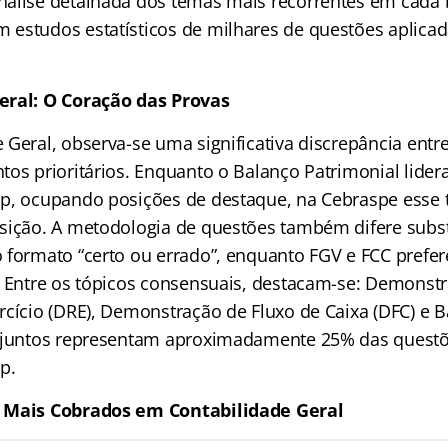
álise detalhada dos temas mais recorrentes em cada 
estudos estatísticos de milhares de questões aplicad
eral: O Coração das Provas
 Geral, observa-se uma significativa discrepância entr
tos prioritários. Enquanto o Balanço Patrimonial lider
p, ocupando posições de destaque, na Cebraspe esse
sição. A metodologia de questões também difere subs
 formato “certo ou errado”, enquanto FGV e FCC prefe
. Entre os tópicos consensuais, destacam-se: Demonst
rcício (DRE), Demonstração de Fluxo de Caixa (DFC) e 
e juntos representam aproximadamente 25% das quest
p.
 Mais Cobrados em Contabilidade Geral