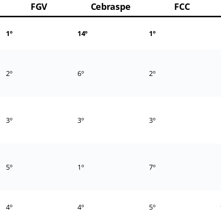
FGV
Cebraspe
FCC
1º
14º
1º
2º
6º
2º
3º
3º
3º
5º
1º
7º
4º
4º
5º