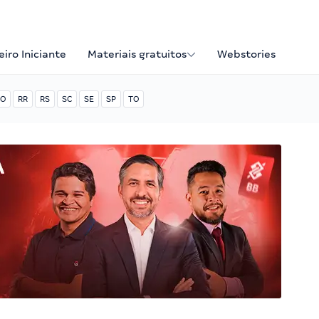
iro Iniciante
Materiais gratuitos
Webstories
O
RR
RS
SC
SE
SP
TO