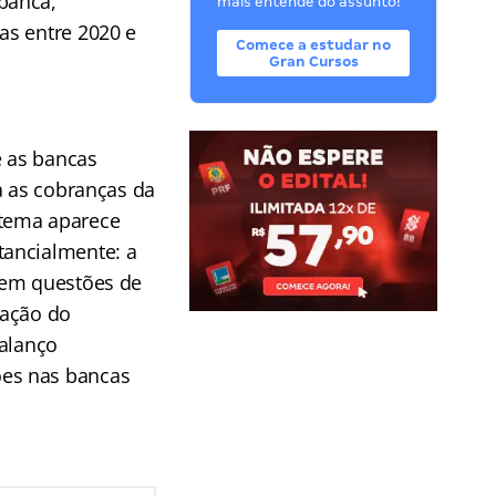
banca,
mais entende do assunto!
as entre 2020 e
Comece a estudar no
Gran Cursos
e as bancas
a as cobranças da
 tema aparece
tancialmente: a
rem questões de
ração do
Balanço
ões nas bancas