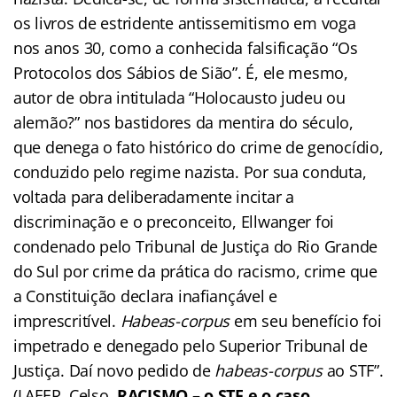
os livros de estridente antissemitismo em voga
nos anos 30, como a conhecida falsificação “Os
Protocolos dos Sábios de Sião”. É, ele mesmo,
autor de obra intitulada “Holocausto judeu ou
alemão?” nos bastidores da mentira do século,
que denega o fato histórico do crime de genocídio,
conduzido pelo regime nazista. Por sua conduta,
voltada para deliberadamente incitar a
discriminação e o preconceito, Ellwanger foi
condenado pelo Tribunal de Justiça do Rio Grande
do Sul por crime da prática do racismo, crime que
a Constituição declara inafiançável e
imprescritível.
Habeas-corpus
em seu benefício foi
impetrado e denegado pelo Superior Tribunal de
Justiça. Daí novo pedido de
habeas-corpus
ao STF”.
(LAFER, Celso.
RACISMO – o STF e o caso