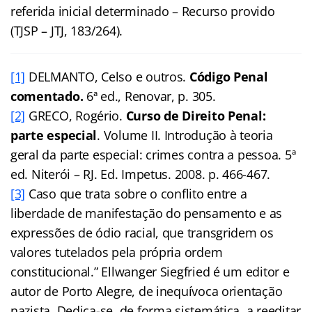
referida inicial determinado – Recurso provido
(TJSP – JTJ, 183/264).
[1]
DELMANTO, Celso e outros.
Código Penal
comentado.
6ª ed., Renovar, p. 305.
[2]
GRECO, Rogério.
Curso de Direito Penal:
parte especial
. Volume II. Introdução à teoria
geral da parte especial: crimes contra a pessoa. 5ª
ed. Niterói – RJ. Ed. Impetus. 2008. p. 466-467.
[3]
Caso que trata sobre o conflito entre a
liberdade de manifestação do pensamento e as
expressões de ódio racial, que transgridem os
valores tutelados pela própria ordem
constitucional.” Ellwanger Siegfried é um editor e
autor de Porto Alegre, de inequívoca orientação
nazista. Dedica-se, de forma sistemática, a reeditar