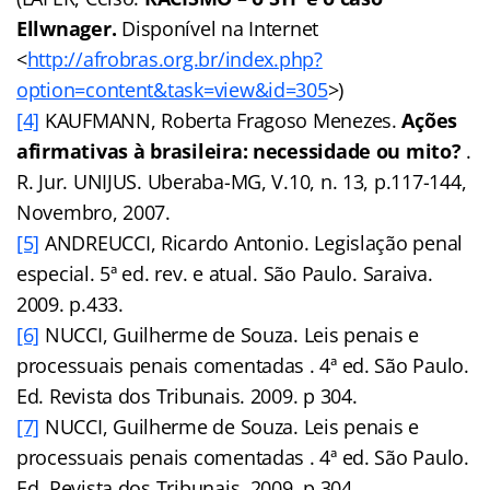
Ellwnager.
Disponível na Internet
<
http://afrobras.org.br/index.php?
option=content&task=view&id=305
>)
[4]
KAUFMANN, Roberta Fragoso Menezes.
Ações
afirmativas à brasileira: necessidade ou mito?
.
R. Jur. UNIJUS. Uberaba-MG, V.10, n. 13, p.117-144,
Novembro, 2007.
[5]
ANDREUCCI, Ricardo Antonio. Legislação penal
especial. 5ª ed. rev. e atual. São Paulo. Saraiva.
2009. p.433.
[6]
NUCCI, Guilherme de Souza. Leis penais e
processuais penais comentadas . 4ª ed. São Paulo.
Ed. Revista dos Tribunais. 2009. p 304.
[7]
NUCCI, Guilherme de Souza. Leis penais e
processuais penais comentadas . 4ª ed. São Paulo.
Ed. Revista dos Tribunais. 2009. p 304.