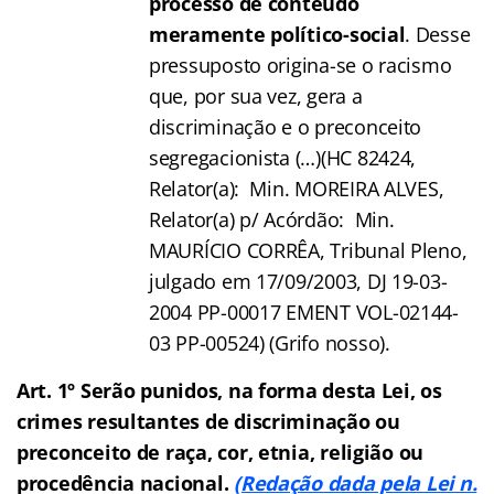
processo de conteúdo
meramente político-social
. Desse
pressuposto origina-se o racismo
que, por sua vez, gera a
discriminação e o preconceito
segregacionista (…)(HC 82424,
Relator(a): Min. MOREIRA ALVES,
Relator(a) p/ Acórdão: Min.
MAURÍCIO CORRÊA, Tribunal Pleno,
julgado em 17/09/2003, DJ 19-03-
2004 PP-00017 EMENT VOL-02144-
03 PP-00524) (Grifo nosso).
Art. 1º Serão punidos, na forma desta Lei, os
crimes resultantes de discriminação ou
preconceito de raça, cor, etnia, religião ou
procedência nacional.
(Redação dada pela Lei n.