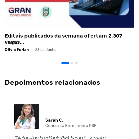
Editais publicados da semana ofertam 2.307
vagas…
Olivia Furlan
•
28 de Junho
Depoimentos relacionados
Sarah C.
Concurso Enfermeiro PSF
“Natural de Frei Paulo (SE), Sarah C. sempre