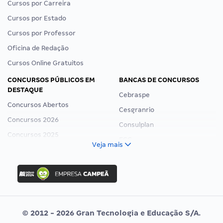
Cursos por Carreira
Cursos por Estado
Cursos por Professor
Oficina de Redação
Cursos Online Gratuitos
CONCURSOS PÚBLICOS EM
BANCAS DE CONCURSOS
DESTAQUE
Cebraspe
Concursos Abertos
Cesgranrio
Concursos 2026
Consulplan
Concursos 2025
FCC
Veja mais
Concurso Nacional Unificado
FGV
Concurso Ibama
Idecan
Concurso MPU
Selecon
Editais publicados
Uniase
© 2012 - 2026 Gran Tecnologia e Educação S/A.
Vunesp