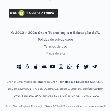
Concurso Nacional Unificado
FGV
Concurso Ibama
Idecan
Concurso MPU
Selecon
Editais publicados
Uniase
© 2012 - 2026 Gran Tecnologia e Educação S/A.
Vunesp
Política de privacidade
CONCURSOS POR PROFISSÃO
EXAME DE ORDEM
Termos de uso
Concursos Administrativos
OAB
Mapa do site
Concursos Educação
Prova OAB
Concursos Fiscais
Calendário OAB
Concursos Jurídicos
Questões OAB
Concursos Militares
Recursos OAB
Gran é uma marca da empresa
Gran Tecnologia e Educação S/A
, CNPJ:
Concursos Policiais
Exame de Ordem
18.260.822/0001-77, SBS Quadra 02, Bloco J, Lote 10, Edifício Carlton
Concursos Saúde
Tower, Sala 201, 2º Andar, Asa Sul, Brasília-DF, CEP 70.070-120.
Concursos Tribunais
Gran Tecnologia e Educação S/A - 2026 © Todos os direitos reservados ®
Residência Multiprofissional