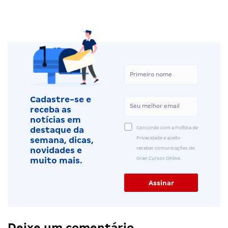
Cadastre-se e
receba as
notícias em
Concordo com a Política de
destaque da
Privacidade e aceito
semana, dicas,
receber comunicações do
novidades e
Gran Cursos Online.
muito mais.
Deixe um comentário