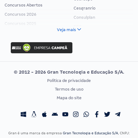
Concursos Abertos
Cesgranrio
Concursos 2026
Consulplan
Concursos 2025
FCC
Veja mais
Concurso Nacional Unificado
FGV
Concurso Ibama
Idecan
Concurso MPU
Selecon
Editais publicados
Uniase
© 2012 - 2026 Gran Tecnologia e Educação S/A.
Vunesp
Política de privacidade
CONCURSOS POR PROFISSÃO
EXAME DE ORDEM
Termos de uso
Concursos Administrativos
OAB
Mapa do site
Concursos Educação
Prova OAB
Concursos Fiscais
Calendário OAB
Concursos Jurídicos
Questões OAB
Concursos Militares
Recursos OAB
Gran é uma marca da empresa
Gran Tecnologia e Educação S/A
, CNPJ: