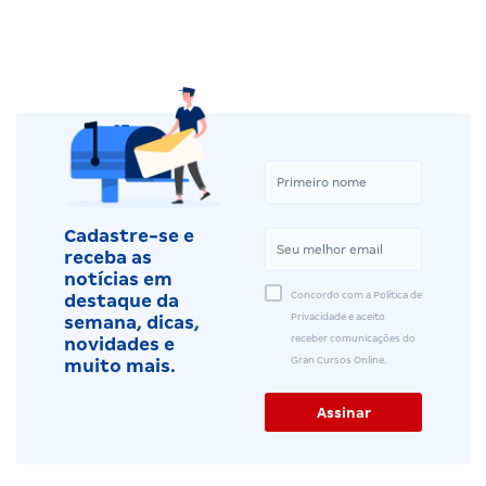
Cadastre-se e
receba as
notícias em
Concordo com a Política de
destaque da
Privacidade e aceito
semana, dicas,
receber comunicações do
novidades e
Gran Cursos Online.
muito mais.