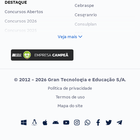
DESTAQUE
Cebraspe
Concursos Abertos
Cesgranrio
Concursos 2026
Consulplan
Concursos 2025
FCC
Veja mais
Concurso Nacional Unificado
FGV
Concurso Ibama
Idecan
Concurso MPU
Selecon
Editais publicados
Uniase
© 2012 - 2026 Gran Tecnologia e Educação S/A.
Vunesp
Política de privacidade
CONCURSOS POR PROFISSÃO
EXAME DE ORDEM
Termos de uso
Concursos Administrativos
OAB
Mapa do site
Concursos Educação
Prova OAB
Concursos Fiscais
Calendário OAB
Concursos Jurídicos
Questões OAB
Concursos Militares
Recursos OAB