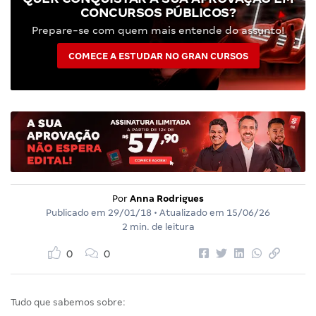
CONCURSOS PÚBLICOS?
Prepare-se com quem mais entende do assunto!
COMECE A ESTUDAR NO GRAN CURSOS
Por
Anna Rodrigues
Publicado em
29/01/18
• Atualizado em
15/06/26
2 min. de leitura
0
0
Tudo que sabemos sobre: