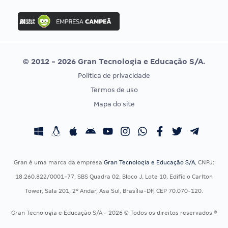
FGV
Concurso Ibama
Idecan
Concurso MPU
Selecon
Editais publicados
Uniase
© 2012 - 2026 Gran Tecnologia e Educação S/A.
Vunesp
Política de privacidade
CONCURSOS POR PROFISSÃO
EXAME DE ORDEM
Termos de uso
Concursos Administrativos
OAB
Mapa do site
Concursos Educação
Prova OAB
Concursos Fiscais
Calendário OAB
Concursos Jurídicos
Questões OAB
Concursos Militares
Recursos OAB
Gran é uma marca da empresa
Gran Tecnologia e Educação S/A
, CNPJ:
Concursos Policiais
Exame de Ordem
18.260.822/0001-77, SBS Quadra 02, Bloco J, Lote 10, Edifício Carlton
Concursos Saúde
Tower, Sala 201, 2º Andar, Asa Sul, Brasília-DF, CEP 70.070-120.
Concursos Tribunais
Gran Tecnologia e Educação S/A - 2026 © Todos os direitos reservados ®
Residência Multiprofissional