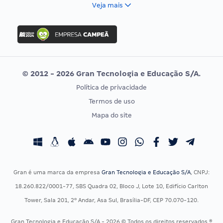
FCC
Veja mais
Concurso Nacional Unificado
FGV
Concurso Ibama
Idecan
Concurso MPU
Selecon
Editais publicados
Uniase
© 2012 - 2026 Gran Tecnologia e Educação S/A.
Vunesp
Política de privacidade
CONCURSOS POR PROFISSÃO
EXAME DE ORDEM
Termos de uso
Concursos Administrativos
OAB
Mapa do site
Concursos Educação
Prova OAB
Concursos Fiscais
Calendário OAB
Concursos Jurídicos
Questões OAB
Concursos Militares
Recursos OAB
Gran é uma marca da empresa
Gran Tecnologia e Educação S/A
, CNPJ:
Concursos Policiais
Exame de Ordem
18.260.822/0001-77, SBS Quadra 02, Bloco J, Lote 10, Edifício Carlton
Concursos Saúde
Tower, Sala 201, 2º Andar, Asa Sul, Brasília-DF, CEP 70.070-120.
Concursos Tribunais
Gran Tecnologia e Educação S/A - 2026 © Todos os direitos reservados ®