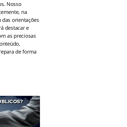
os. Nosso
temente, na
 das orientações
rá destacar e
com as preciosas
conteúdo,
prepara de forma
ÚBLICOS?