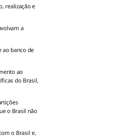
o, realização e
envolvam a
e ao banco de
omento ao
ficas do Brasil,
rtições
ue o Brasil não
om o Brasil e,