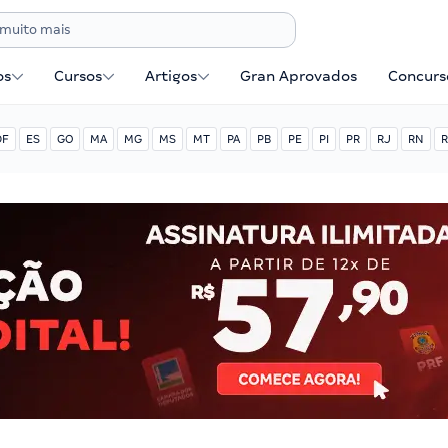
os
Cursos
Artigos
Gran Aprovados
Concurse
DF
ES
GO
MA
MG
MS
MT
PA
PB
PE
PI
PR
RJ
RN
R