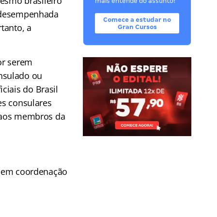
esmo brasileiro
mais entende do assunto!
ra desempenhada
Comece a estudar no
tanto, a
Gran Cursos
or serem
nsulado ou
ciais do Brasil
ões consulares
, aos membros da
m, em coordenação