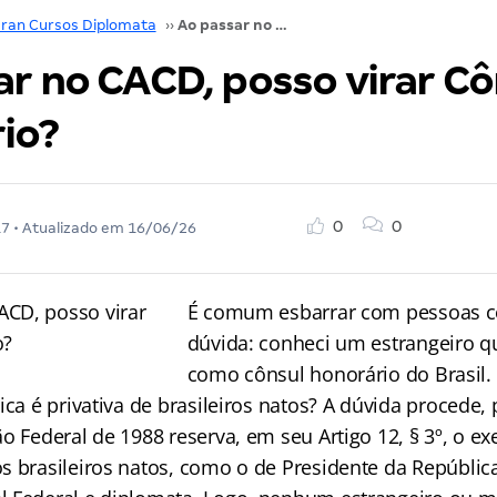
ran Cursos Diplomata
››
Ao passar no CACD, posso virar Cônsul Honorário?
ar no CACD, posso virar Cô
io?
0
0
17
• Atualizado em
16/06/26
É comum esbarrar com pessoas c
dúvida: conheci um estrangeiro q
como cônsul honorário do Brasil.
ica é privativa de brasileiros natos? A dúvida procede, 
o Federal de 1988 reserva, em seu Artigo 12, § 3º, o ex
s brasileiros natos, como o de Presidente da República