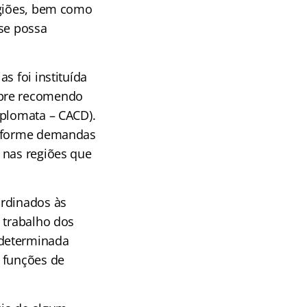
egiões, bem como
 se possa
s foi instituída
mpre recomendo
iplomata – CACD).
conforme demandas
 nas regiões que
ordinados às
 trabalho dos
 determinada
s funções de