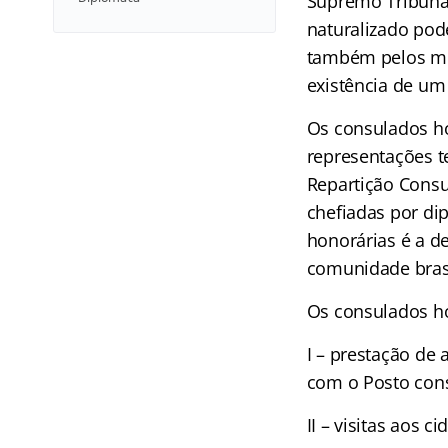
Supremo Tribunal
naturalizado pod
também pelos mem
existência de um 
Os consulados ho
representações 
Repartição Consu
chefiadas por dip
honorárias é a d
comunidade brasi
Os consulados ho
I – prestação de
com o Posto cons
II – visitas aos 