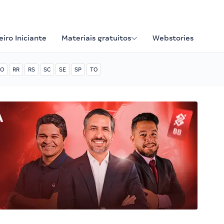
iro Iniciante
Materiais gratuitos
Webstories
O
RR
RS
SC
SE
SP
TO