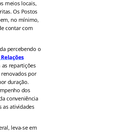
s meios locais,
itas. Os Postos
uem, no mínimo,
de contar com
nada percebendo o
 Relações
as repartições
r renovados por
nor duração.
sempenho dos
 da conveniência
 as atividades
ral, leva-se em