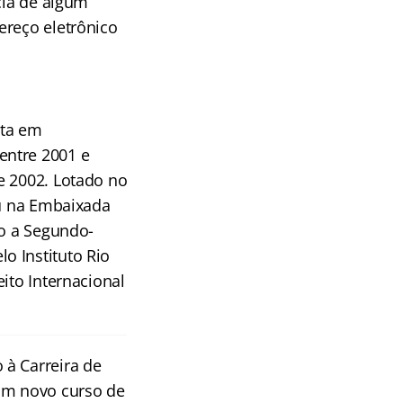
cia de algum
ereço eletrônico
ata em
entre 2001 e
e 2002. Lotado no
iu na Embaixada
do a Segundo-
o Instituto Rio
ito Internacional
 à Carreira de
m novo curso de