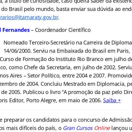
 a título de curiosidade, caso queira saber da existên
 do Brasil pelo mundo, basta enviar sua dúvida ao end
rarios@itamaraty.gov.br
.
l Fernandes
– Coordenador Científico
Nomeado Terceiro-Secretário na Carreira de Diplom
14/06/2000. Serviu na Embaixada do Brasil em Paris, 
 Curso de Formação do Instituto Rio Branco em julho d
anco, como Chefe da Secretaria, em julho de 2002. Serv
nos Aires – Setor Político, entre 2004 e 2007. Promovi
zembro de 2004. Concluiu Mestrado em Diplomacia, pel
de 2005. Publicou o livro “A promoção da paz pelo Dire
bris Editor, Porto Alegre, em maio de 2006.
Saiba +
e preparar os candidatos para o concurso de Admissão
os mais difíceis do país, o
Gran Cursos
Online
lançou u