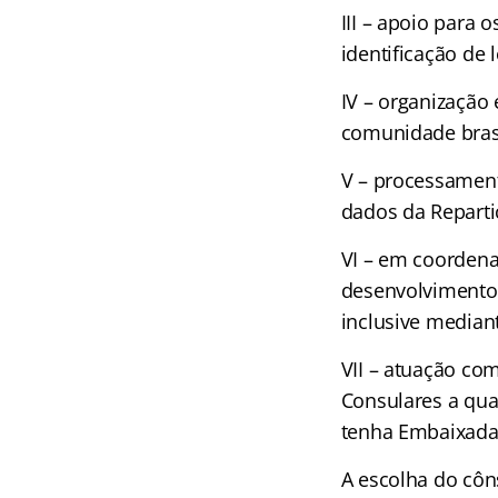
III – apoio para 
identificação de l
IV – organização
comunidade brasil
V – processament
dados da Reparti
VI – em coordena
desenvolvimento d
inclusive mediant
VII – atuação co
Consulares a qua
tenha Embaixada 
A escolha do côn