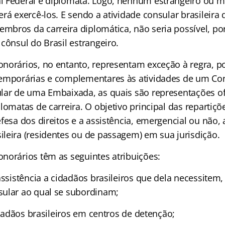
 Federal e diplomata. Logo, nenhum estrangeiro ou m
erá exercê-los. E sendo a atividade consular brasilei
bros da carreira diplomática, não seria possível, por
cônsul do Brasil estrangeiro.
norários, no entanto, representam exceção à regra, p
temporárias e complementares às atividades de um Co
lar de uma Embaixada, as quais são representações ofi
lomatas de carreira. O objetivo principal das repartiç
efesa dos direitos e a assistência, emergencial ou não
leira (residentes ou de passagem) em sua jurisdição.
norários têm as seguintes atribuições:
 assistência a cidadãos brasileiros que dela necessite
ular ao qual se subordinam;
cidadãos brasileiros em centros de detenção;