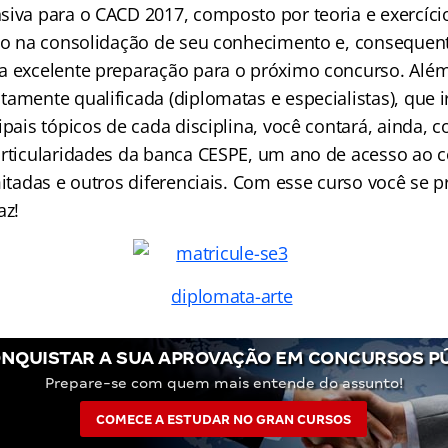
siva para o CACD 2017, composto por teoria e exercíci
-lo na consolidação de seu conhecimento e, consequen
a excelente preparação para o próximo concurso. Além
tamente qualificada (
diplomatas
e especialistas), que i
ipais tópicos de cada disciplina, você contará, ainda, 
articularidades da banca CESPE, um ano de acesso ao 
mitadas e outros diferenciais. Com esse curso você se 
az!
NQUISTAR A SUA APROVAÇÃO EM CONCURSOS P
Prepare-se com quem mais entende do assunto!
COMECE A ESTUDAR NO GRAN CURSOS