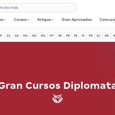
os
Cursos
Artigos
Gran Aprovados
Concurse
DF
ES
GO
MA
MG
MS
MT
PA
PB
PE
PI
PR
RJ
RN
R
Gran Cursos Diplomat