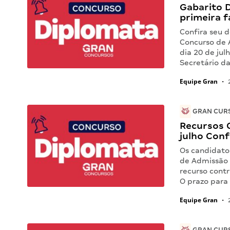
Gabarito D
primeira f
Confira seu 
Concurso de 
dia 20 de jul
Secretário d
Equipe Gran
•
2
GRAN CURS
Recursos 
julho Conf
Os candidato
de Admissão 
recurso contr
O prazo para
Equipe Gran
•
2
GRAN CURS