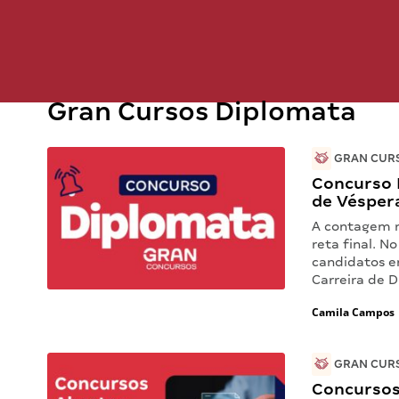
Gran Cursos Diplomata
GRAN CURS
Concurso 
de Vésper
A contagem r
reta final. 
candidatos e
Carreira de 
Camila Campos
GRAN CURS
Concursos 