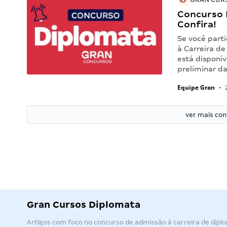
Concurso D
Confira!
Se você part
à Carreira d
está disponív
preliminar da
Equipe Gran
•
2
ver mais co
Gran Cursos Diplomata
Artigos com foco no concurso de admissão à carreira de dipl