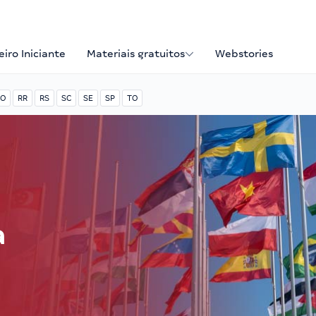
iro Iniciante
Materiais gratuitos
Webstories
O
RR
RS
SC
SE
SP
TO
a